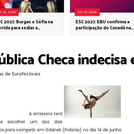
UL 13, 2026
JUL 01, 2026
C 2027: Burgas e Sófia na
ESC 2027: EBU confirma a
rrida para sediar a
participação do Canadá na
rovisão no próximo ano
Eurovisão do próximo ano
blica Checa indecisa e
as de Eurofestivais
bdul Khalegová e Vojtěch
o os finalistas para a
ica Checa no Eurovision
ancers 2013.
A emissora terá
de escolher um dos dois
os para competir em Gdansk (Polónia) no dia 14 de junho.