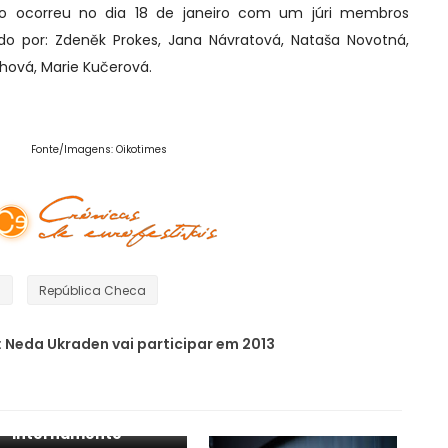
ão ocorreu no dia 18 de janeiro com um júri membros
ído por: Zdeněk Prokes, Jana Návratová, Nataša Novotná,
chová, Marie Kučerová.
Fonte/Imagens: Oikotimes
Visite o nosso facebook oficial!
3
República Checa
: Neda Ukraden vai participar em 2013
República Checa:
tema para o ESC 2021
escolhido
internamente