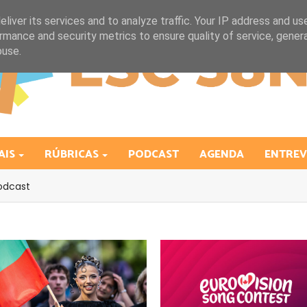
liver its services and to analyze traffic. Your IP address and us
rmance and security metrics to ensure quality of service, gene
buse.
AIS
RÚBRICAS
PODCAST
AGENDA
ENTREV
odcast