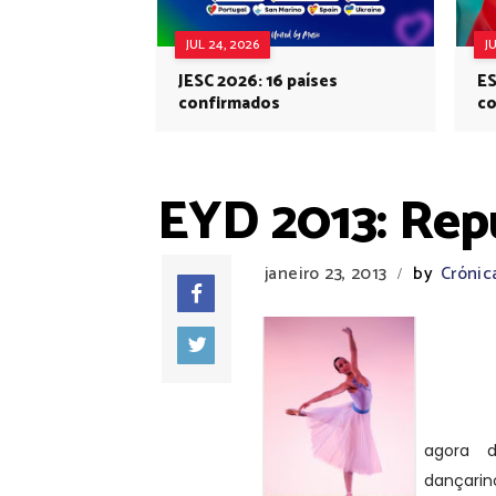
JUL 24, 2026
J
JESC 2026: 16 países
ES
confirmados
co
Eu
EYD 2013: Repú
janeiro 23, 2013
by
Crónic
/
Adéla A
Rak sã
Repúbl
Young D
agora 
dançarin