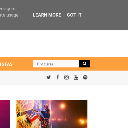
er-agent
rate usage
LEARN MORE
GOT IT
ISTAS