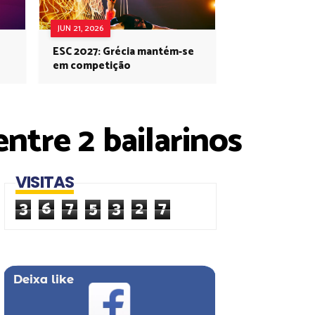
JUN 21, 2026
ESC 2027: Grécia mantém-se
em competição
ntre 2 bailarinos
VISITAS
3
6
7
5
3
2
7