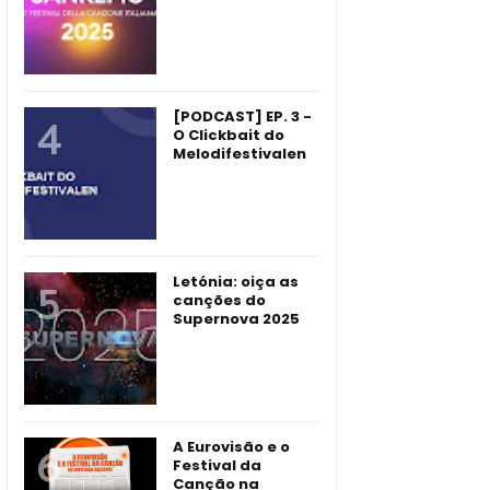
[PODCAST] EP. 3 -
O Clickbait do
Melodifestivalen
Letónia: oiça as
canções do
Supernova 2025
A Eurovisão e o
Festival da
Canção na