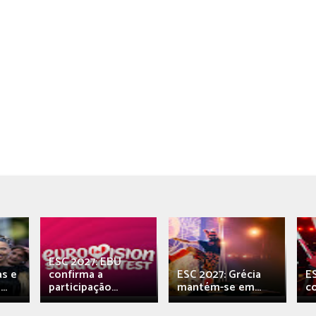
ESC 2027: EBU
as e
confirma a
ESC 2027: Grécia
E
..
participação...
mantém-se em...
c