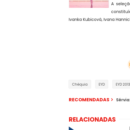
A seleç
constitu
Ivanka Kubicová, Ivana Hanni
Chéquia
EYD
EYD 201
RECOMENDADAS
Sérvia
RELACIONADAS