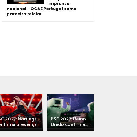
imprensa
nacional - OGAE Portugal como
parceira oficial
SC 2027: Noruega
ESC 2027: Reino
França: Alec e
onfirma presença
Unido confirma...
Qali" represen