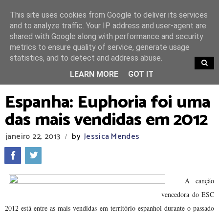
This site uses cookies from Google to deliver its services
and to analyze traffic. Your IP address and user-agent are
shared with Google along with performance and security
metrics to ensure quality of service, generate usage
statistics, and to detect and address abuse.
TRENDING
LEARN MORE
GOT IT
Espanha: Euphoria foi uma
das mais vendidas em 2012
janeiro 22, 2013
by
Jessica Mendes
/
A canção
vencedora do ESC
2012 está entre as mais vendidas em território espanhol durante o passado