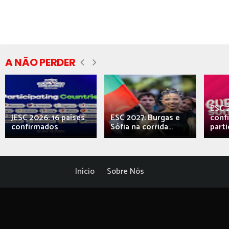
A NÃO PERDER
ESC 
JESC 2026: 16 países
ESC 2027: Burgas e
conf
confirmados
Sófia na corrida...
parti
Início
Sobre Nós