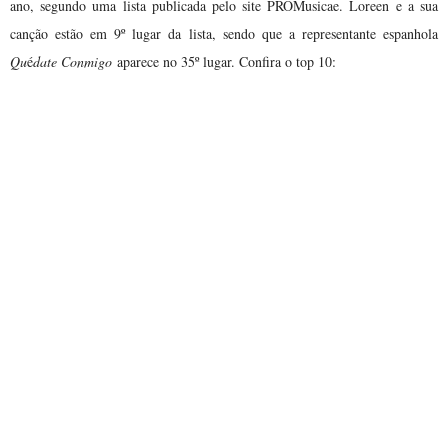
ano, segundo uma lista publicada pelo site PROMusicae. Loreen e a sua
canção estão em 9º lugar da lista, sendo que a representante espanhola
Qu
é
date Conmigo
aparece no 35º lugar. Confira o top 10:
01. Michel Télo - Ai se eu te pego
02. Cali & El Dandee - Yo te esperare
03. Jose de Rico & Henry Mendez - Rayos de sol
04. Pablo Alboran - Te he echado de menos
05. Juan Mangan - Belinda te voy a esperar
06. Gotye & Kimbra - Somebody that i use to know
07. Tacabro - Tacata
08. Pablo Alboran - Perdoname
09. Loreen - Euphoria