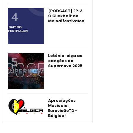
[PODCAST] EP. 3 -
O Clickbait do
Melodifestivalen
Letónia: oiça as
canções do
Supernova 2025
Apreciações
Musicais
Eurovisão'12 -
Bélgica!