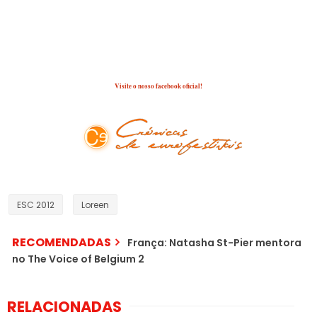
10. Cali, El Dandee & David Bisbal - No hay 2 sin 3 (gol)
Fonte/Imagem: Oikotimes
Visite o nosso facebook oficial!
ESC 2012
Loreen
RECOMENDADAS
França: Natasha St-Pier mentora
no The Voice of Belgium 2
RELACIONADAS