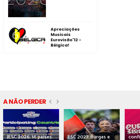
Apreciações
Musicais
Eurovisão'12 -
Bélgica!
A NÃO PERDER
ESC 
JESC 2026: 16 países
ESC 2027: Burgas e
conf