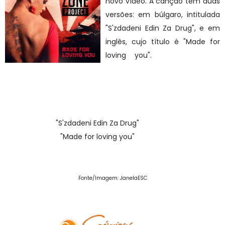
novo vídeo. A canção tem duas
versões: em búlgaro, intitulada
"S'zdadeni Edin Za Drug", e em
inglês, cujo título é "Made for
loving you".
Além disso a
música já toca em rádios
portuguesas, como na Orbital.
Veja o vídeo:
"S'zdadeni Edin Za Drug"
[AQUI]!
"Made for loving you"
[AQUI]!
Fonte/Imagem: JanelaESC
Visite o nosso facebook oficial!