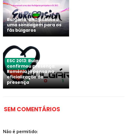
Bulgária: BNT publicou
uma sondagem para os
fãs búlgaros
ESC 2013: Bulgária
confirmou presença.
Roménia já pensa na
oficialização da
presença
SEM COMENTÁRIOS
Não é permitido: