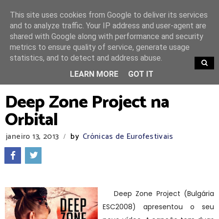
This site uses cookies from Google to deliver its services
and to analyze traffic. Your IP address and user-agent are
shared with Google along with performance and security
metrics to ensure quality of service, generate usage
statistics, and to detect and address abuse.
TRENDING
LEARN MORE
GOT IT
Deep Zone Project na
Orbital
janeiro 13, 2013
by
Crónicas de Eurofestivais
/
Deep Zone Project (Bulgária
ESC2008) apresentou o seu