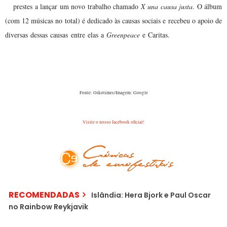
prestes a lançar um novo trabalho chamado
X una causa justa
. O álbum
(com 12 músicas no total) é dedicado às causas sociais e recebeu o apoio de
O trabalho será
diversas dessas causas entre elas a
Greenpeace
e Caritas.
lançado amanhã, dia 27 de Novembro.
Fonte: Oikotimes/Imagem: Google
Visite o nosso facebook oficial!
RECOMENDADAS
Islândia: Hera Bjork e Paul Oscar
no Rainbow Reykjavik