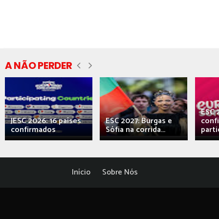
A NÃO PERDER
ESC 
JESC 2026: 16 países
ESC 2027: Burgas e
conf
confirmados
Sófia na corrida...
parti
Início
Sobre Nós