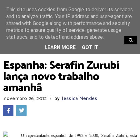
This site uses cookies from Google to deliver its services
and to analyze traffic. Your IP address and user-agent are
shared with Google along with performance and security
metrics to ensure quality of service, generate usage
statistics, and to detect and address abuse.
TRENDING
LEARN MORE
GOT IT
Espanha: Serafin Zurubi
lança novo trabalho
amanhã
novembro 26, 2012
by
Jessica Mendes
/
O representante espanhol de 1992 e 2000, Serafin Zubiri, está