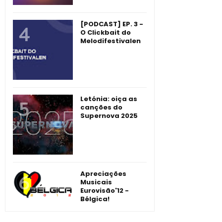
[PODCAST] EP. 3 -
O Clickbait do
Melodifestivalen
Letónia: oiça as
canções do
Supernova 2025
Apreciações
Musicais
Eurovisão'12 -
Bélgica!