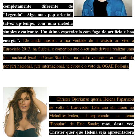
completamente diferente de
"Legenda". Algo mais pop oriental,
talvez up-tempo, com uma melodia
simples e cativante. Um ótimo espectáculo com fogo de artificio e boa
energia
".
Ele ainda mostrou a sua vontade de ir assistir ao vivo a
Eurovisão 2013, na Suécia, e comentou
que o seu país deveria realizar uma
final nacional igual ao
Unser Star für...
, na qual o vencedor seria escolhido
por júri nacional, júri internacional, televoto e o voto da OGAE Polônia.
Christer Bjorkman queria Helena Paparizou
de volta à Eurovisão. Este ano ela atuou no
Melodifestivalen, interpretando o tema
mas, desta vez,
"Popular" de Eric Saade;
Christer quer que Helena seja apresentadora