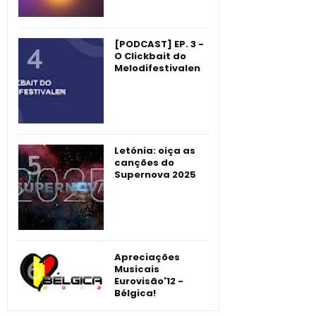
[PODCAST] EP. 3 -
O Clickbait do
Melodifestivalen
Letónia: oiça as
canções do
Supernova 2025
Apreciações
Musicais
Eurovisão'12 -
Bélgica!