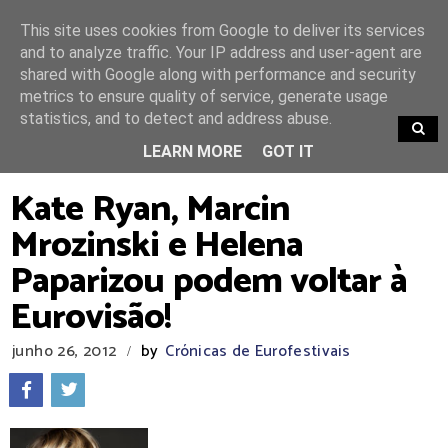
This site uses cookies from Google to deliver its services
and to analyze traffic. Your IP address and user-agent are
shared with Google along with performance and security
metrics to ensure quality of service, generate usage
statistics, and to detect and address abuse.
TRENDING
LEARN MORE
GOT IT
Kate Ryan, Marcin
Mrozinski e Helena
Paparizou podem voltar à
Eurovisão!
junho 26, 2012
by
Crónicas de Eurofestivais
/