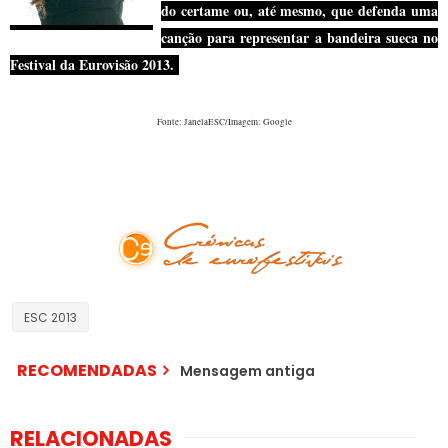
do certame ou, até mesmo, que defenda uma
canção para representar a bandeira sueca no
Festival da Eurovisão 2013.
Fonte: JanelaESC/Imagem: Google
Visite o nosso facebook oficial!
ESC 2013
RECOMENDADAS
Mensagem antiga
RELACIONADAS