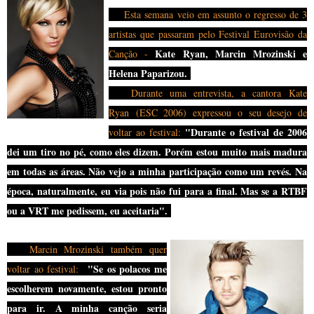
Esta semana veio em assunto o regresso de 3
artistas que passaram pelo Festival Eurovisão da
Kate Ryan, Marcin Mrozinski e
Canção -
Helena Paparizou.
Durante uma entrevista, a cantora
Kate
Ryan
(ESC 2006) expressou o seu desejo de
"
Durante o festival de 2006
voltar ao festival:
dei um tiro no pé, como eles dizem. Porém estou muito mais madura
em todas as áreas. Não vejo a minha participação como um revés. Na
época, naturalmente, eu via pois não fui para a final. Mas se a RTBF
ou a VRT me pedissem, eu aceitaria
".
Marcin Mrozinski também quer
"
Se os polacos me
voltar ao festival:
escolherem novamente, estou pronto
para ir. A minha canção seria