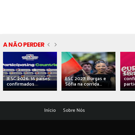
A NÃO PERDER
ESC 
JESC 2026: 16 países
ESC 2027: Burgas e
conf
confirmados
Sófia na corrida...
parti
Início
Sobre Nós