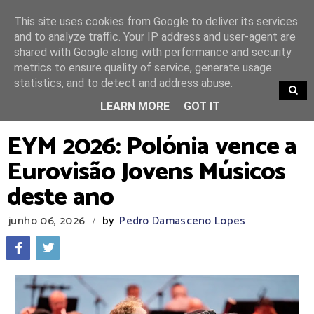
This site uses cookies from Google to deliver its services
and to analyze traffic. Your IP address and user-agent are
shared with Google along with performance and security
metrics to ensure quality of service, generate usage
statistics, and to detect and address abuse.
TRENDING
LEARN MORE
GOT IT
EYM 2026: Polónia vence a
Eurovisão Jovens Músicos
deste ano
junho 06, 2026
by
Pedro Damasceno Lopes
/