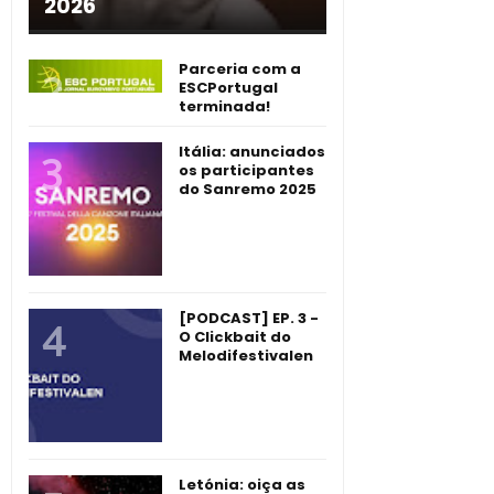
2026
Parceria com a
ESCPortugal
terminada!
Itália: anunciados
os participantes
do Sanremo 2025
[PODCAST] EP. 3 -
O Clickbait do
Melodifestivalen
Letónia: oiça as