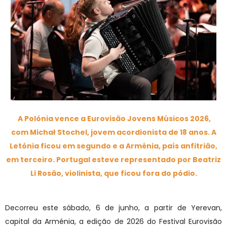
A Polónia vence a Eurovisão Jovens Músicos 2026,
com Michał Stochel, jovem acordionista de 18 anos. A
Letónia ficou em segundo e a Arménia, país anfitrião,
em terceiro. Portugal esteve representado por Beatriz
Li Rosão, violinista, que ficou fora do pódio.
Decorreu este sábado, 6 de junho, a partir de Yerevan,
capital da Arménia, a edição de 2026 do Festival Eurovisão