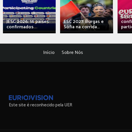
ESC 
JESC 2026: 16 países
ESC 2027: Burgas e
conf
confirmados
Sófia na corrida...
parti
Início
Sobre Nós
Este site é reconhecido pela UER