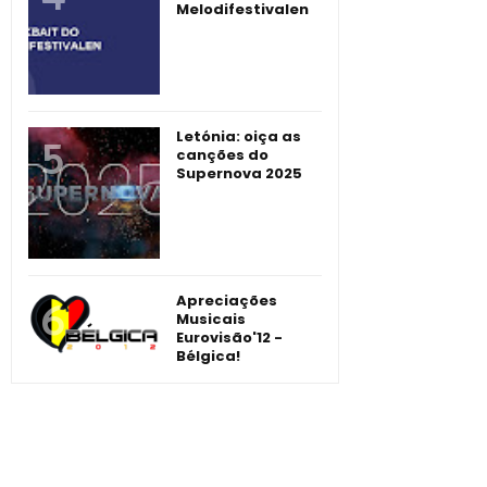
Melodifestivalen
Letónia: oiça as
canções do
Supernova 2025
Apreciações
Musicais
Eurovisão'12 -
Bélgica!