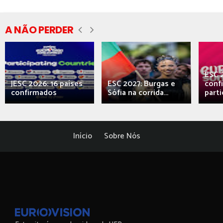
A NÃO PERDER
ESC 
JESC 2026: 16 países
ESC 2027: Burgas e
conf
confirmados
Sófia na corrida...
parti
Início
Sobre Nós