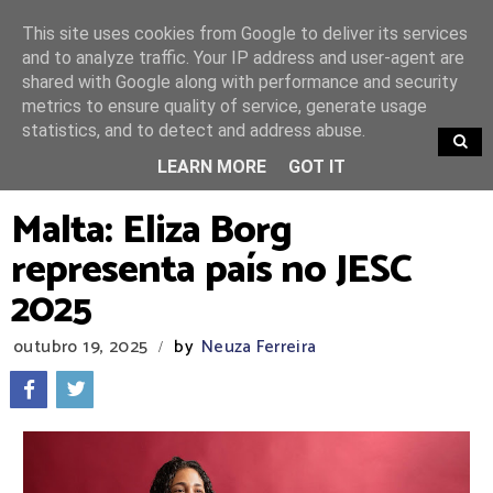
This site uses cookies from Google to deliver its services
and to analyze traffic. Your IP address and user-agent are
shared with Google along with performance and security
metrics to ensure quality of service, generate usage
statistics, and to detect and address abuse.
TRENDING
LEARN MORE
GOT IT
Malta: Eliza Borg
representa país no JESC
2025
outubro 19, 2025
by
Neuza Ferreira
/