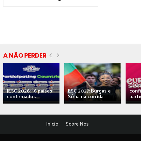
A NÃO PERDER
ESC 
JESC 2026: 16 países
ESC 2027: Burgas e
conf
confirmados
Sófia na corrida...
parti
Início
Sobre Nós