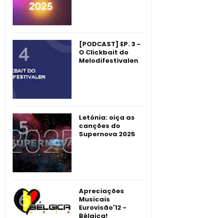
[PODCAST] EP. 3 -
O Clickbait do
Melodifestivalen
Letónia: oiça as
canções do
Supernova 2025
Apreciações
Musicais
Eurovisão'12 -
Bélgica!