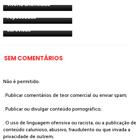
semifinal do
vitória anunciada
Melodifestivalen e
definidas as canções
repescadas
Suécia: KAJ vencem o
Melodifestivalen e vão à
Eurovisão
SEM COMENTÁRIOS
Não é permitido:
. Publicar comentários de teor comercial ou enviar spam;
. Publicar ou divulgar conteúdo pornográfico;
. O uso de linguagem ofensiva ou racista, ou a publicação de
conteúdo calunioso, abusivo, fraudulento ou que invada a
privacidade de outrem;