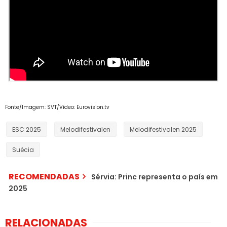
Fonte/Imagem: SVT/Vídeo: Eurovision.tv
ESC 2025
Melodifestivalen
Melodifestivalen 2025
Suécia
RECOMENDADAS
Sérvia: Princ representa o país em
2025
[PODCAST] EP. 15 - FC
Suécia: resultados da 5.ª
RELACIONADAS
2025: Crónica de uma