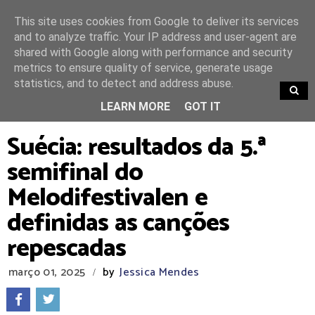
This site uses cookies from Google to deliver its services
and to analyze traffic. Your IP address and user-agent are
shared with Google along with performance and security
metrics to ensure quality of service, generate usage
statistics, and to detect and address abuse.
TRENDING
LEARN MORE
GOT IT
Suécia: resultados da 5.ª
semifinal do
Melodifestivalen e
definidas as canções
repescadas
março 01, 2025
by
Jessica Mendes
/