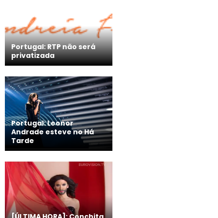
Portugal: RTP não será
privatizada
Portugal: Leonor
Andrade esteve no Há
Tarde
[ÚLTIMA HORA]: Conchita