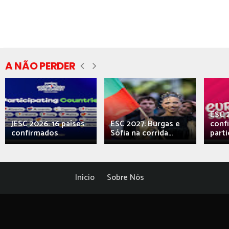
A NÃO PERDER
ESC 
JESC 2026: 16 países
ESC 2027: Burgas e
conf
confirmados
Sófia na corrida...
parti
Início
Sobre Nós