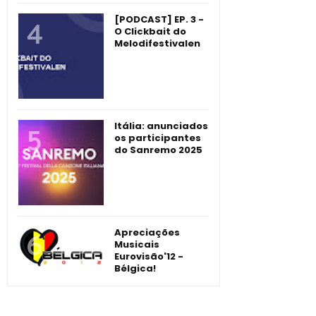
[PODCAST] EP. 3 -
O Clickbait do
Melodifestivalen
Itália: anunciados
os participantes
do Sanremo 2025
Apreciações
Musicais
Eurovisão'12 -
Bélgica!