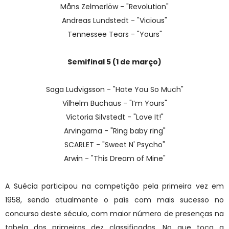
Måns Zelmerlöw - "Revolution"
Andreas Lundstedt - "Vicious"
Tennessee Tears - "Yours"
Semifinal 5 (1 de março)
Saga Ludvigsson - "Hate You So Much"
Vilhelm Buchaus - "I’m Yours"
Victoria Silvstedt - "Love It!"
Arvingarna - "Ring baby ring"
SCARLET - "Sweet N' Psycho"
Arwin - "This Dream of Mine"
A Suécia participou na competição pela primeira vez em
1958, sendo atualmente o país com mais sucesso no
concurso deste século, com maior número de presenças na
tabela dos primeiros dez classificados. No que toca a