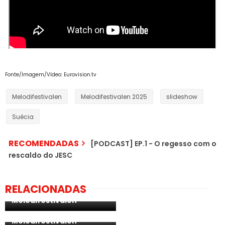
Fonte/Imagem/Vídeo: Eurovision.tv
Melodifestivalen
Melodifestivalen 2025
slideshow
Suécia
RECOMENDADAS
[PODCAST] EP.1 - O regesso com o
rescaldo do JESC
Suécia: resultados da
RELACIONADAS
primeira semifinal do
Melodifestivalen
[PODCAST] EP. 3 - O
Clickbait do
Melodifestivalen
Suécia: resultados da