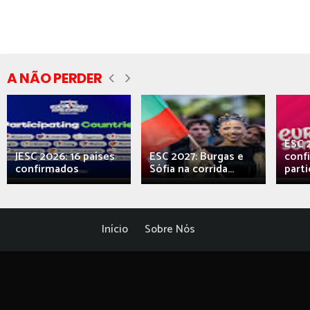
A NÃO PERDER
ESC 
JESC 2026: 16 países
ESC 2027: Burgas e
conf
confirmados
Sófia na corrida...
parti
Início
Sobre Nós