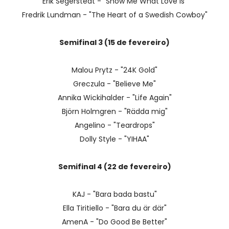
Erik Segerstedt - "Show Me What Love Is"
Fredrik Lundman - "The Heart of a Swedish Cowboy"
Semifinal 3 (15 de fevereiro)
Malou Prytz - "24K Gold"
Greczula - "Believe Me"
Annika Wickihalder - "Life Again"
Björn Holmgren - "Rädda mig"
Angelino - "Teardrops"
Dolly Style - "YIHAA"
Semifinal 4 (22 de fevereiro)
KAJ - "Bara bada bastu"
Ella Tiritiello - "Bara du är där"
AmenA - "Do Good Be Better"