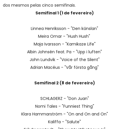
dos mesmos pelas cinco semifinais.
Semifinal 1 (1 de fevereiro)
Linnea Henriksson - "Den känslan"
Meira Omar - "Hush Hush"
Maja Ivarsson - "Kamikaze Life"
Albin Johnsén feat. Pa - "Upp i luften"
John Lundvik - "Voice of the Silent"
Adrian Macéus - "Vår första gång"
Semifinal 2 (8 de fevereiro)
SCHLAGERZ - "Don Juan"
Nomi Tales - "Funniest Thing"
Klara Hammarström - "On and On and On"
Kaliffa - "Salute"