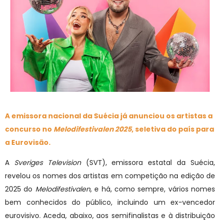
A emissora nacional da Suécia já anunciou os artistas a
concurso no
Melodifestivalen 2025
, seletiva do país para
a Eurovisão.
A
Sveriges Television
(SVT), emissora estatal da Suécia,
revelou os nomes dos artistas em competição na edição de
2025 do
Melodifestivalen
, e há, como sempre, vários nomes
bem conhecidos do público, incluindo um ex-vencedor
eurovisivo. Aceda
, abaixo, aos semifinalistas e à distribuição