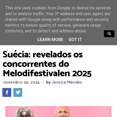
This site uses cookies from Google to deliver its services
and to analyze traffic. Your IP address and user-agent are
shared with Google along with performance and security
metrics to ensure quality of service, generate usage
statistics, and to detect and address abuse.
TRENDING
LEARN MORE
GOT IT
Suécia: revelados os
concorrentes do
Melodifestivalen 2025
novembro 26, 2024
by
Jessica Mendes
/