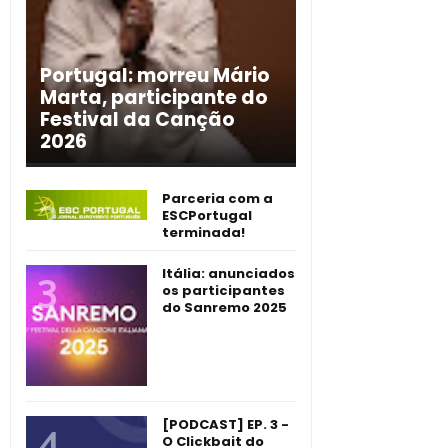
Portugal: morreu Mário
Marta, participante do
Festival da Canção
2026
Parceria com a
ESCPortugal
terminada!
Itália: anunciados
os participantes
do Sanremo 2025
[PODCAST] EP. 3 -
O Clickbait do