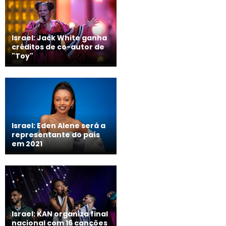
Israel: Jack White ganha
créditos de co-autor de
"Toy"
Israel: Eden Alene será a
representante do país
em 2021
Israel: KAN organiza final
nacional com 16 canções