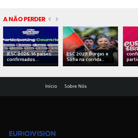
A NÃO PERDER
ESC 
JESC 2026: 16 países
ESC 2027: Burgas e
conf
confirmados
Sófia na corrida...
parti
Início
Sobre Nós