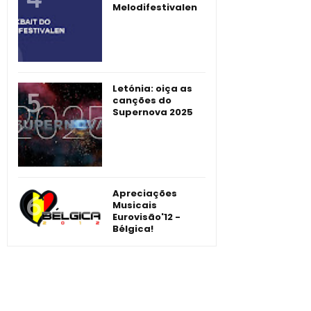
Melodifestivalen
Letónia: oiça as
canções do
Supernova 2025
Apreciações
Musicais
Eurovisão'12 -
Bélgica!