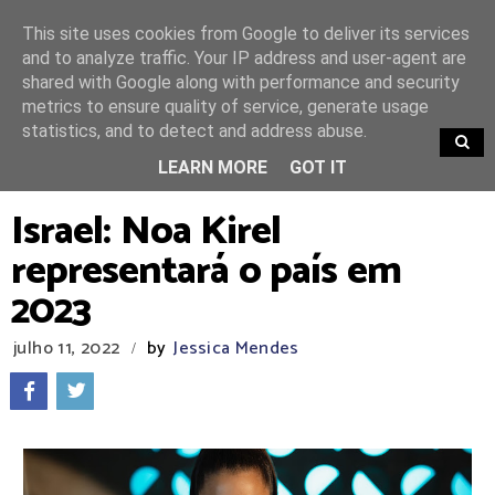
This site uses cookies from Google to deliver its services
and to analyze traffic. Your IP address and user-agent are
shared with Google along with performance and security
metrics to ensure quality of service, generate usage
statistics, and to detect and address abuse.
TRENDING
LEARN MORE
GOT IT
Israel: Noa Kirel
representará o país em
2023
julho 11, 2022
by
Jessica Mendes
/