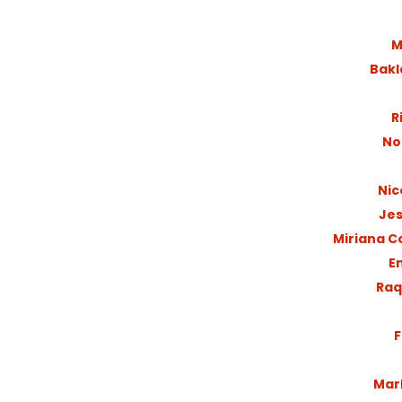
M
Bakla
R
No
Nic
Jes
Miriana C
E
Raq
F
Mark