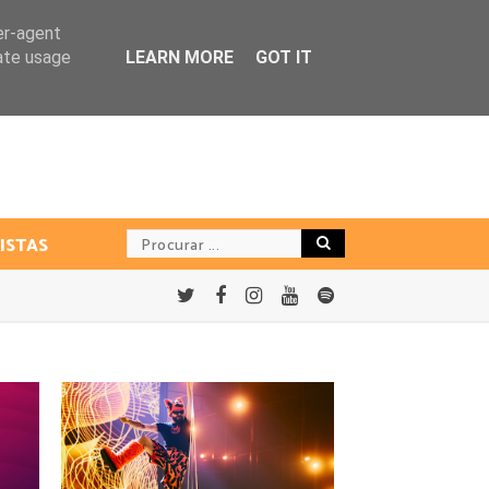
er-agent
rate usage
LEARN MORE
GOT IT
ISTAS