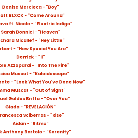
Denise Mercieca - "Boy"
att BLXCK - "Come Around"
va ft. Nicole - "Electric Indigo"
Sarah Bonnici - "Heaven"
ichard Micallef - "Hey Little"
rbert - "How Special You Are"
Derrick - "II"
ole Azzopardi - "Into The Fire"
sica Muscat - "Kaleidoscope"
onte - "Look What You've Done Now"
mma Muscat - "Out of Sight"
uel Galdes Briffa - "Over You"
Giada - "REVELACIÓN"
rancesca Sciberras - "Rise"
Aidan - "Ritmu"
 Anthony Bartolo - "Serenity"