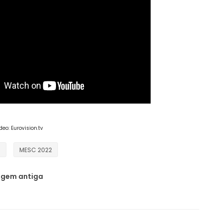
eo: Eurovision.tv
C
MESC 2022
gem antiga