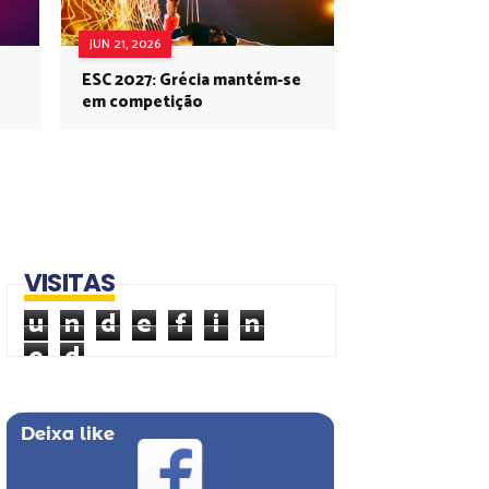
JUN 21, 2026
ESC 2027: Grécia mantém-se
em competição
VISITAS
u
n
d
e
f
i
n
e
d