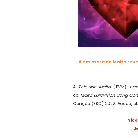
A emissora de Malta reve
A
Televixin Malta
(TVM), emis
do
Malta Eurovision Song Con
Canção (ESC) 2022. Aceda, ab
Nico
J