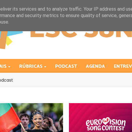
liver its services and to analyze traffic. Your IP address and us
rmance and security metrics to ensure quality of service, gene
buse.
AIS
RÚBRICAS
PODCAST
AGENDA
ENTREV
odcast