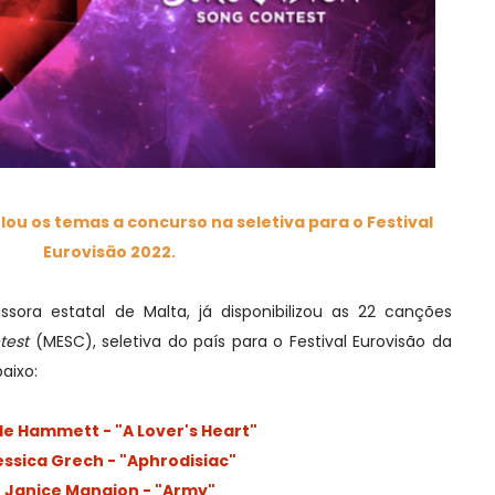
lou os temas a concurso na seletiva para o Festival
Eurovisão 2022.
sora estatal de Malta, já disponibilizou as 22 canções
test
(MESC), seletiva do país para o Festival Eurovisão da
aixo:
le Hammett - "A Lover's Heart"
essica Grech - "Aphrodisiac"
Janice Mangion - "Army"