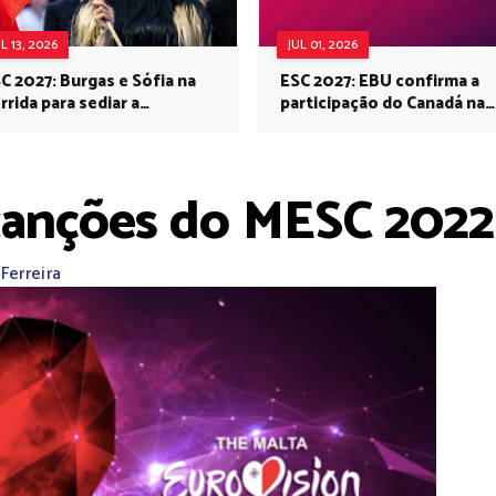
UL 13, 2026
JUL 01, 2026
C 2027: Burgas e Sófia na
ESC 2027: EBU confirma a
rrida para sediar a
participação do Canadá na
rovisão no próximo ano
Eurovisão do próximo ano
 canções do MESC 2022
Ferreira