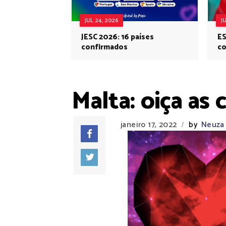
JUL 24, 2026
J
JESC 2026: 16 países
ES
confirmados
co
Eu
Malta: oiça as
janeiro 17, 2022
by
Neuza 
/