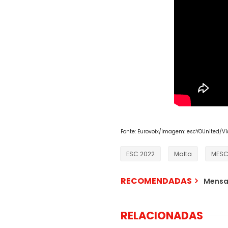
Fonte: Eurovoix/Imagem: escYOUnited/Víd
ESC 2022
Malta
MES
RECOMENDADAS
Mensa
RELACIONADAS