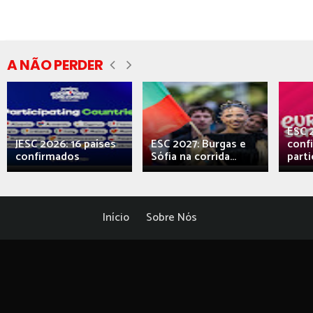
A NÃO PERDER
ESC 
JESC 2026: 16 países
ESC 2027: Burgas e
conf
confirmados
Sófia na corrida...
parti
Início
Sobre Nós