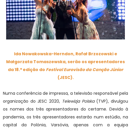
Ida Nowakowska-Herndon, Rafał Brzozowski e
Małgorzata Tomaszewska, serão os apresentadores
da 18.ª edição do
Festival Eurovisão da Canção Júnior
(JESC).
Numa conferência de impressa, a televisão responsável pela
organização do JESC 2020,
Telewizja Polska
(TVP), divulgou
os nomes dos três apresentadores do certame. Devido à
pandemia, os três apresentadores estarão num estúdio, na
capital da Polónia, Varsóvia, apenas com a equipa