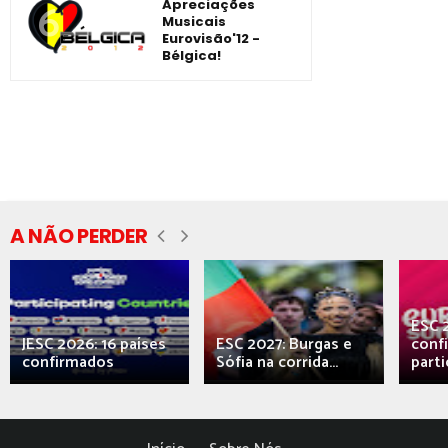
Apreciações
Musicais
Eurovisão'12 -
Bélgica!
A NÃO PERDER
ESC 
JESC 2026: 16 países
ESC 2027: Burgas e
conf
confirmados
Sófia na corrida...
parti