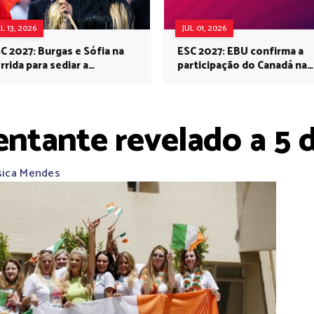
UL 13, 2026
JUL 01, 2026
C 2027: Burgas e Sófia na
ESC 2027: EBU confirma a
rrida para sediar a
participação do Canadá na
rovisão no próximo ano
Eurovisão do próximo ano
sentante revelado a 5
sica Mendes