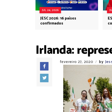
JUL 24, 2026
J
JESC 2026: 16 países
ES
confirmados
co
Eu
Irlanda: repre
fevereiro 27, 2020
by
Jes
/