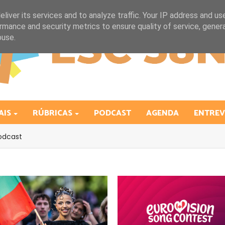
liver its services and to analyze traffic. Your IP address and us
rmance and security metrics to ensure quality of service, gene
buse.
AIS
RÚBRICAS
PODCAST
AGENDA
ENTREV
odcast