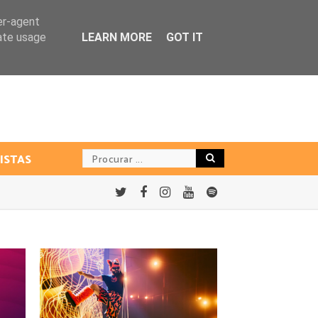
er-agent
rate usage
LEARN MORE
GOT IT
ISTAS