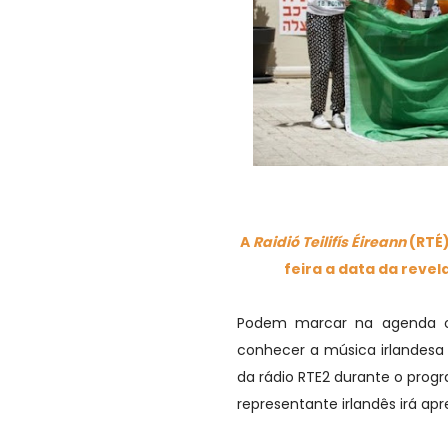
A
Raidió Teilifís Éireann
(RTÉ)
feira a data da revel
Podem marcar na agenda o
conhecer a música irlandesa 
da rádio RTE2 durante o pro
representante irlandês irá ap