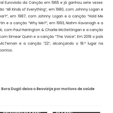
ival Eurovisão da Canção em 1965 e já ganhou sete vezes:
 “All Kinds of Everything”, em 1980, com Johnny Logan e
ear?”, em 1987, com Johnny Logan e a canção “Hold Me
rtin e a canção “Why Me?”, em 1993, Niahm Kavanagh e a
94, com Paul Harrington & Charlie McGettingan e a canção
96, com Eimear Quinn e a canção “The Voice”. Em 2019 o país
 McTernan e a canção “22”, alcançando o 18.º lugar na
pontos.
: Bora Dugić deixa o Beovizija por motivos de saúde
Irlanda: conheça os
Irlanda: revelados os
oito semifinalistas
finalistas do Junior
do Junior Eurovision
Eurovision Éire 2021
Éire 2021