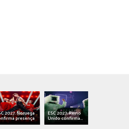
SC 2027: Noruega
ESC 2027: Reino
França: Alec e
onfirma presença
Unido confirma...
Qali" represen