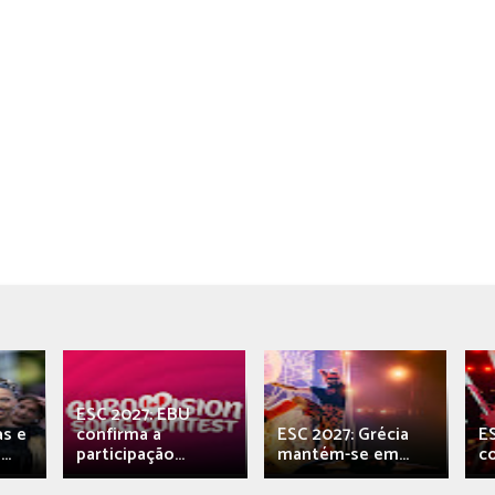
ESC 2027: EBU
as e
confirma a
ESC 2027: Grécia
E
..
participação...
mantém-se em...
c