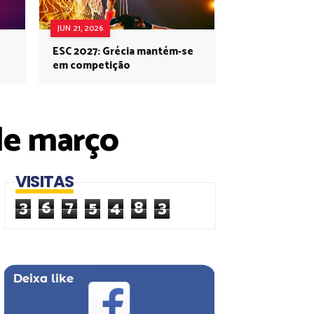
JUN 21, 2026
ESC 2027: Grécia mantém-se
em competição
 de março
VISITAS
3
6
7
5
4
8
3