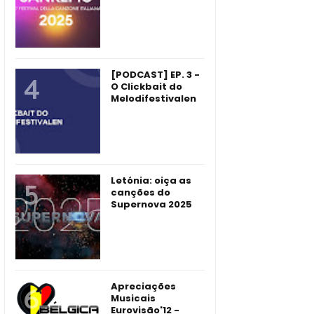
[PODCAST] EP. 3 -
O Clickbait do
Melodifestivalen
Letónia: oiça as
canções do
Supernova 2025
Apreciações
Musicais
Eurovisão'12 -