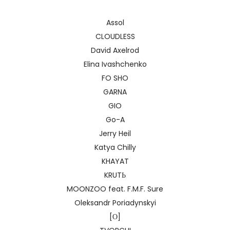
Assol
CLOUDLESS
David Axelrod
Elina Ivashchenko
FO SHO
GARNA
GIO
Go-A
Jerry Heil
Katya Chilly
KHAYAT
KRUTЬ
MOONZOO feat. F.M.F. Sure
Oleksandr Poriadynskyi
[О]