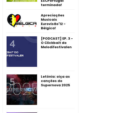
ESCPortugal
terminada!
Apreciações
Musicais
Eurovisão'12 -
Bélgica!
[PODCAST] EP. 3 -
O Clickbait do
Melodifestivalen
Letónia: oiça as
canções do
Supernova 2025