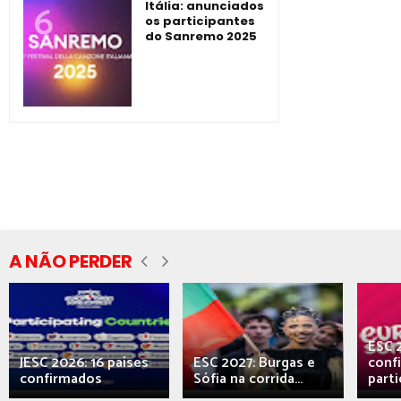
Itália: anunciados
os participantes
do Sanremo 2025
A NÃO PERDER
ESC 
JESC 2026: 16 países
ESC 2027: Burgas e
conf
confirmados
Sófia na corrida...
parti