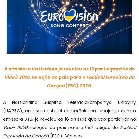
A emissora da Ucrânia já revelou os 16 participantes do
Vidbir 2020
, seleção do país para o
Festival Eurovisão da
Canção
(ESC) 2020.
A Natsionalna Suspilna Teleradiokompaniya Ukrayiny
(UA:PBC), emissora estatal da Ucrânia, em conjunto com a
emissora STB, já revelou os 16 artistas que vão participar no
Vidbir 2020
, seleção do país para a 65.ª edição do
Festival
Eurovisão da Canção
(ESC). São eles: