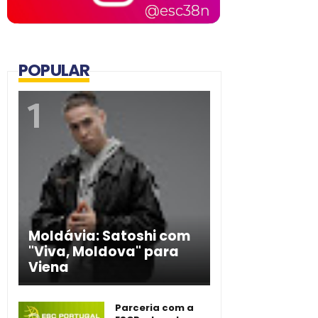
POPULAR
Moldávia: Satoshi com
"Viva, Moldova" para
Viena
Parceria com a