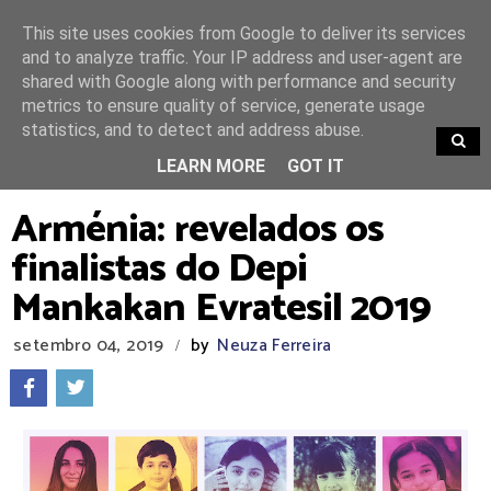
This site uses cookies from Google to deliver its services
and to analyze traffic. Your IP address and user-agent are
shared with Google along with performance and security
metrics to ensure quality of service, generate usage
statistics, and to detect and address abuse.
TRENDING
LEARN MORE
GOT IT
Arménia: revelados os
finalistas do Depi
Mankakan Evratesil 2019
setembro 04, 2019
by
Neuza Ferreira
/