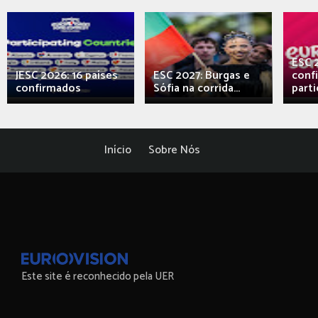
ESC 
JESC 2026: 16 países
ESC 2027: Burgas e
conf
confirmados
Sófia na corrida...
parti
Início
Sobre Nós
Este site é reconhecido pela UER