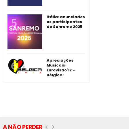
Itália: anunciados
os participantes
do Sanremo 2025
Apreciações
Musicais
Eurovisão'12 -
Bélgica!
A NÃO PERDER