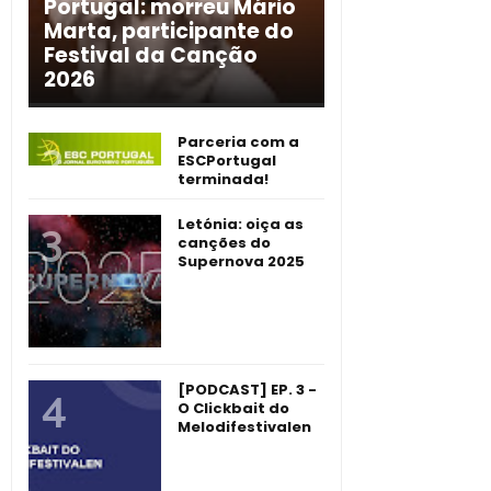
Portugal: morreu Mário
Marta, participante do
Festival da Canção
2026
Parceria com a
ESCPortugal
terminada!
Letónia: oiça as
canções do
Supernova 2025
[PODCAST] EP. 3 -
O Clickbait do
Melodifestivalen