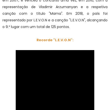
em 2007, e venceu o concurso uma vez, em 2010, com a
representação de Vladimir Arzumanyan e a respetiva
canção com o título "Mama". Em 2018, o país foi
representado por L.E.V.O.N e a canção "L.E.V.O.N", alcançando
o 9.º lugar com um total de 125 pontos.
Recorde "L.E.V.O.N":