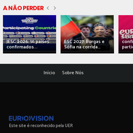
A NÃO PERDER
ESC 
JESC 2026: 16 países
ESC 2027: Burgas e
conf
confirmados
Sófia na corrida...
parti
Início
Sobre Nós
Este site é reconhecido pela UER