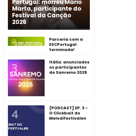
Portugal: morreu Mário
Marta, participante do
Festival da Canção
2026
Parceria com a
ESCPortugal
terminada!
Itália: anunciados
os participantes
do Sanremo 2025
[PODCAST] EP. 3 -
O Clickbait do
Melodifestivalen