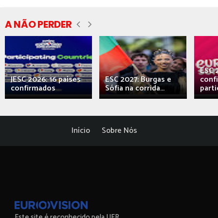
A NÃO PERDER
ESC 
JESC 2026: 16 países
ESC 2027: Burgas e
conf
confirmados
Sófia na corrida...
parti
Início
Sobre Nós
Este site é reconhecido pela UER