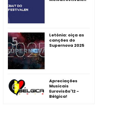
Letónia: oiça as
canções do
Supernova 2025
Apreciações
Musicais
Eurovisão'12 -
Bélgica!