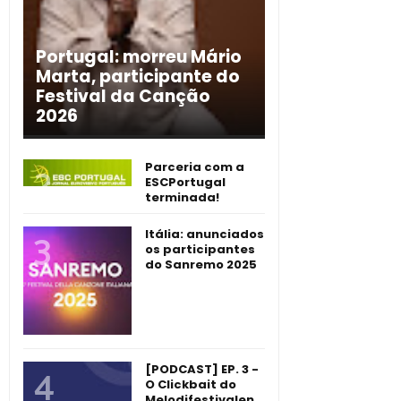
Portugal: morreu Mário
Marta, participante do
Festival da Canção
2026
Parceria com a
ESCPortugal
terminada!
Itália: anunciados
os participantes
do Sanremo 2025
[PODCAST] EP. 3 -
O Clickbait do
Melodifestivalen