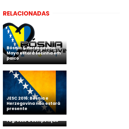
RELACIONADAS
Bósnia & Herzegovina:
Maya estará sozinha em
palco
JESC 2016: Bósnia e
Herzegovina não estará
presente
ESC 2021: Bósnia e
Herzegovina descarta
regresso à competição