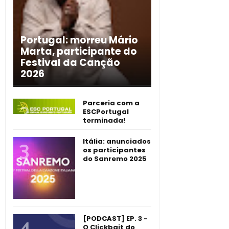
Portugal: morreu Mário
Marta, participante do
Festival da Canção
2026
Parceria com a
ESCPortugal
terminada!
Itália: anunciados
os participantes
do Sanremo 2025
[PODCAST] EP. 3 -
O Clickbait do