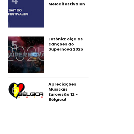
Melodifestivalen
Letónia: oiça as
canções do
Supernova 2025
Apreciações
Musicais
Eurovisão'12 -
Bélgica!