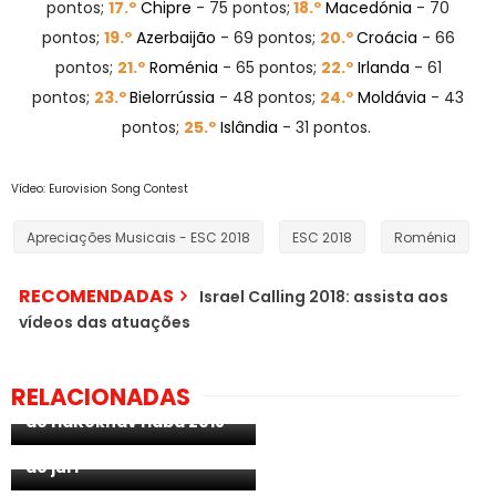
pontos;
17.º
Chipre
- 75 pontos;
18.º
Macedónia
- 70
pontos;
19.º
Azerbaijão
- 69 pontos;
20.º
Croácia
- 66
pontos;
21.º
Roménia
- 65 pontos;
22.º
Irlanda
- 61
pontos;
23.º
Bielorrússia
- 48 pontos;
24.º
Moldávia
- 43
pontos;
25
.º
Islândia
- 31 pontos.
Vídeo: Eurovision Song Contest
Apreciações Musicais - ESC 2018
ESC 2018
Roménia
RECOMENDADAS
Israel Calling 2018: assista aos
vídeos das atuações
Israel: 6 concorrentes
RELACIONADAS
avançam à próxima fase
do HaKokhav Haba 2018
São Marino: Zöe
confirmada como parte
do júri
Noruega: músicas
candidatas reveladas