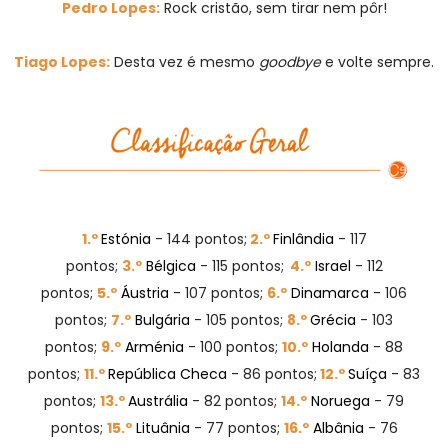
Pedro Lopes:
Rock cristão, sem tirar nem pôr!
Tiago Lopes:
Desta vez é mesmo
goodbye
e volte sempre.
1.º
Estónia
- 144 pontos;
2.º
Finlândia
- 117
pontos;
3.º
Bélgica
- 115 pontos;
4.º
Israel
- 112
pontos;
5.º
Áustria
- 107 pontos;
6.º
Dinamarca
- 106
pontos;
7.º
Bulgária
- 105 pontos;
8.º
Grécia
- 103
pontos;
9.º
Arménia
- 100 pontos;
10.º
Holanda
- 88
pontos;
11.º
República Checa
- 86 pontos;
12.º
Suíça
- 83
pontos;
13.º
Austrália
- 82 pontos;
14.º
Noruega
- 79
pontos;
15.º
Lituânia
- 77 pontos;
16.º
Albânia
- 76