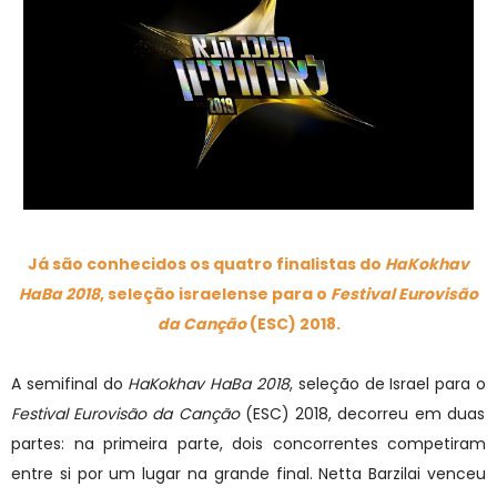
Já são conhecidos os quatro finalistas do
HaKokhav
HaBa
2018
, seleção israelense para o
Festival Eurovisão
da Canção
(ESC) 2018.
A semifinal do
HaKokhav HaBa 2018
, seleção de Israel para o
Festival Eurovisão da Canção
(ESC) 2018, decorreu em duas
partes: na primeira parte, dois concorrentes competiram
entre si por um lugar na grande final. Netta Barzilai venceu