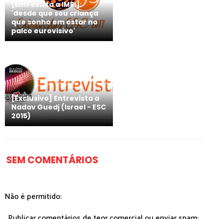
[Entrevista a IMRI]:
'desde que sou criança
que sonho em estar no
palco eurovisivo'
[Exclusivo] Entrevista a
Nadav Guedj (Israel - ESC
2015)
SEM COMENTÁRIOS
Não é permitido:
. Publicar comentários de teor comercial ou enviar spam;