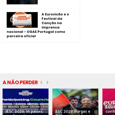
A Eurovisão e o
Festival da
Canção na
imprensa
nacional - OGAE Portugal como
parceira oficial
A NÃO PERDER
ESC 
JESC 2026: 16 países
ESC 2027: Burgas e
conf