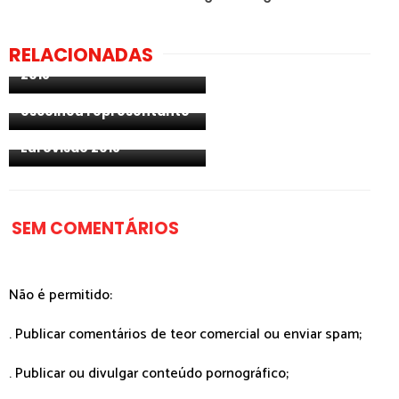
Hungria: ouça excertos
RELACIONADAS
das canções do A Dal
2018
ESC 2018: Austrália já
Áustria: Cesár Sampson
escolheu representante
revela detalhes da sua
participação na
Eurovisão 2018
SEM COMENTÁRIOS
Não é permitido:
. Publicar comentários de teor comercial ou enviar spam;
. Publicar ou divulgar conteúdo pornográfico;