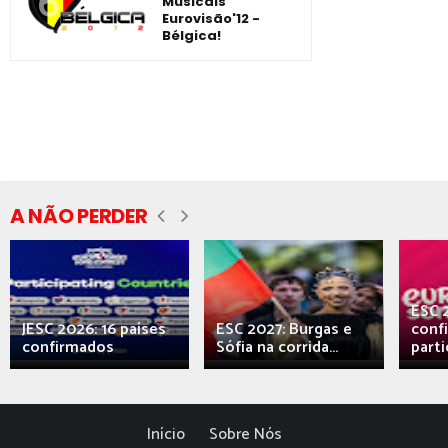
Musicais
Eurovisão'12 -
Bélgica!
A NÃO PERDER
ESC 
JESC 2026: 16 países
ESC 2027: Burgas e
conf
confirmados
Sófia na corrida...
parti
Início
Sobre Nós