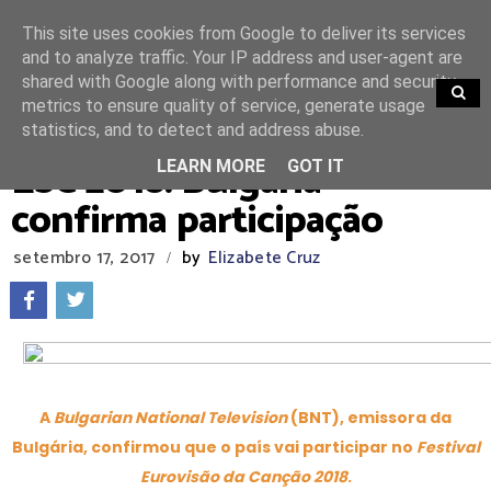
This site uses cookies from Google to deliver its services
and to analyze traffic. Your IP address and user-agent are
shared with Google along with performance and security
TRENDING
metrics to ensure quality of service, generate usage
statistics, and to detect and address abuse.
ESC 2018: Bulgária
LEARN MORE
GOT IT
confirma participação
setembro 17, 2017
by
Elizabete Cruz
/
A
Bulgarian National Television
(BNT), emissora da
Bulgária, confirmou que o país vai participar no
Festival
Eurovisão da Canção 2018
.