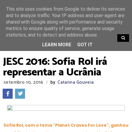
This site uses cookies from Google to deliver its services
and to analyze traffic. Your IP address and user-agent are
shared with Google along with performance and security
metrics to ensure quality of service, generate usage
statistics, and to detect and address abuse.
TRENDING
LEARN MORE
GOT IT
JESC 2016: Sofia Rol irá
representar a Ucrânia
setembro 10, 2016
by
Catarina Gouveia
/
Sofia Rol, com o tema "Planet Craves For Love", ganhou