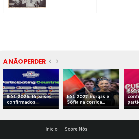
A NÃO PERDER
ESC 
JESC 2026: 16 países
ESC 2027: Burgas e
conf
confirmados
Sófia na corrida...
parti
Início
Sobre Nós