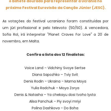
o bilhete dourado para representar a Ucrânia no
próximo Festival Eurovisão da Canção Júnior (JESC).
As votações do festival ucraniano foram constituídas por
um júri profissional e pelo televoto (50/50). A vencedora,
Sofia Rol, irá interpretar "Planet Craves For Love" a 20 de
novembro, em Malta.
Confira a lista dos 12 finalistas:
Voice Land – Vidchiny Svoye Sertse
Diana Sapozhko – Tviy Svit
Denis Rodin – Ukraina – Mama Moya
Yulia Radchuk – Moya Zorya
Denis & Natasha – Ya chekayu dosi tvoho lysta
Alisa Panchuk – Piy svoyi mriyi
Polina Dashkova – Do Boha