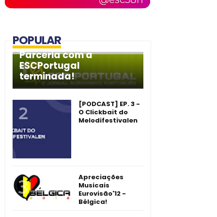
POPULAR
Parceria com a
ESCPortugal
terminada!
[PODCAST] EP. 3 -
O Clickbait do
Melodifestivalen
Apreciações
Musicais
Eurovisão'12 -
Bélgica!