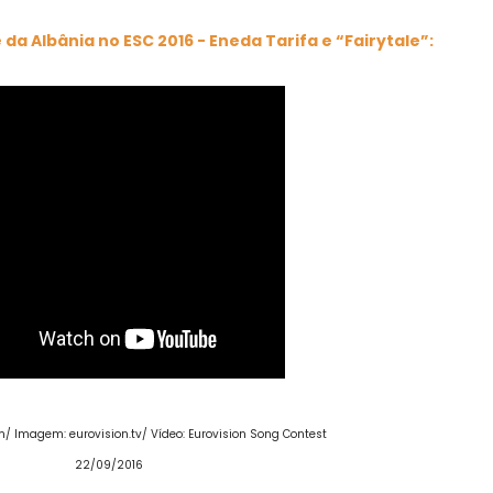
a Albânia no ESC 2016 - Eneda Tarifa e “Fairytale”:
m/ Imagem: eurovision.tv/ Vídeo: Eurovision Song Contest
22/09/2016