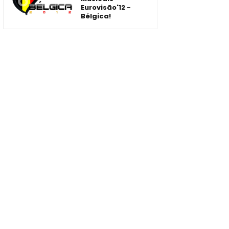
Eurovisão'12 -
Bélgica!