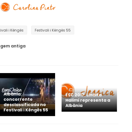
ivali i Këngës
Festivali i Këngës 55
gem antiga
Albânia:
ESC 2017: Lindita
concorrente
Halimi representa a
desclassificada no
Albânia
Festivali i Këngës 55