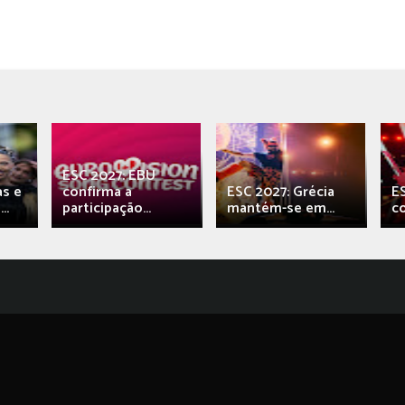
ESC 2027: EBU
as e
confirma a
ESC 2027: Grécia
E
..
participação...
mantém-se em...
c