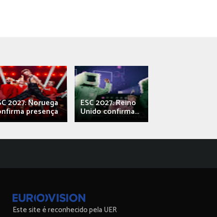
SC 2027: Noruega
ESC 2027: Reino
França: Alec e
onfirma presença
Unido confirma...
Qali" represen
Este site é reconhecido pela UER