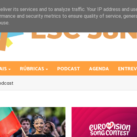
liver its services and to analyze traffic. Your IP address and us
rmance and security metrics to ensure quality of service, gene
buse.
AIS
RÚBRICAS
PODCAST
AGENDA
ENTREV
odcast