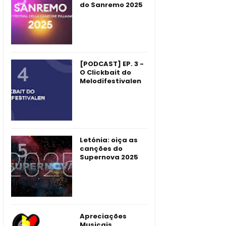
do Sanremo 2025
[PODCAST] EP. 3 -
O Clickbait do
Melodifestivalen
Letónia: oiça as
canções do
Supernova 2025
Apreciações
Musicais