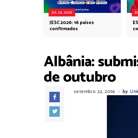
JUL 24, 2026
J
JESC 2026: 16 países
ES
confirmados
co
Eu
Albânia: submi
de outubro
setembro 22, 2016
by
Un
/