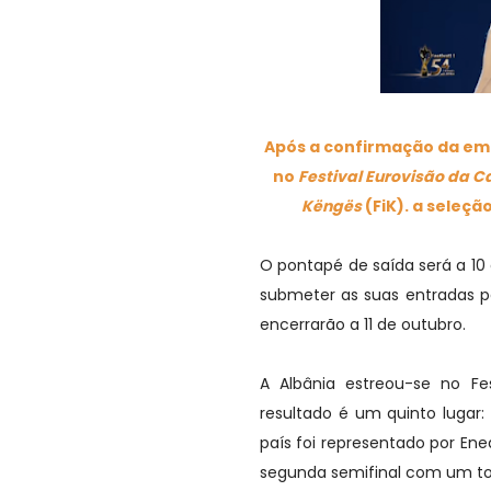
Após a confirmação da emis
no
Festival Eurovisão da C
Këngës
(FiK). a seleç
O pontapé de saída será a 10
submeter as suas entradas p
encerrarão a 11 de outubro.
A Albânia estreou-se no F
resultado é um quinto lugar:
país foi representado por Ene
segunda semifinal com um tot