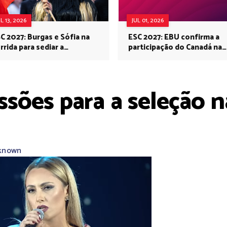
UL 13, 2026
JUL 01, 2026
C 2027: Burgas e Sófia na
ESC 2027: EBU confirma a
rrida para sediar a
participação do Canadá na
rovisão no próximo ano
Eurovisão do próximo ano
ssões para a seleção n
known