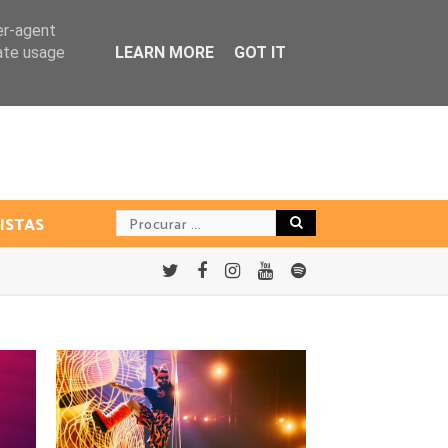
er-agent
rate usage
LEARN MORE
GOT IT
ISTAS