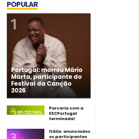
POPULAR
Portugal: morreu Mário
Marta, participante do
Festival da Canção
2026
Parceria com a
ESCPortugal
terminada!
Itália: anunciados
os participantes