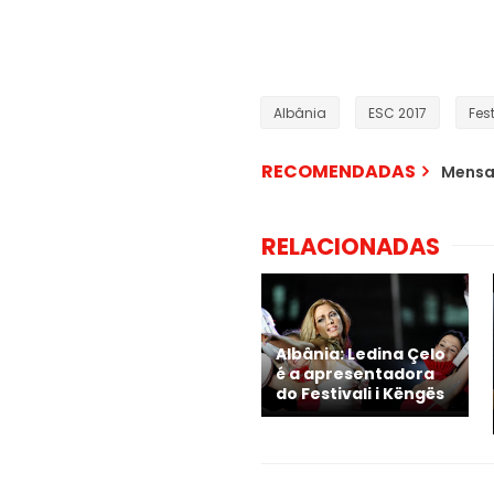
Albânia
ESC 2017
Fest
RECOMENDADAS
Mensa
RELACIONADAS
Albânia: Ledina Çelo
é a apresentadora
do Festivali i Këngës