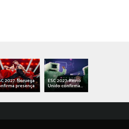
SC 2027: Noruega
ESC 2027: Reino
França: Alec e
onfirma presença
Unido confirma...
Qali" represen