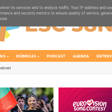
liver its services and to analyze traffic. Your IP address and us
rmance and security metrics to ensure quality of service, gene
buse.
AIS
RÚBRICAS
PODCAST
AGENDA
ENTREV
odcast