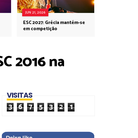
JUN 21, 2026
ESC 2027: Grécia mantém-se
em competição
SC 2016 na
VISITAS
3
6
7
5
3
2
1