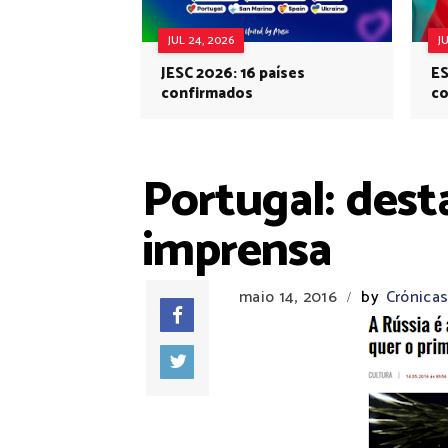
JUL 24, 2026
J
JESC 2026: 16 países
ES
confirmados
co
Eu
Portugal: dest
imprensa
maio 14, 2016
by
Crónicas
/