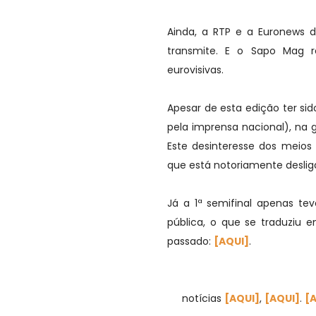
Ainda, a RTP e a Euronews 
transmite. E o Sapo Mag 
eurovisivas.
Apesar de esta edição ter si
pela imprensa nacional), na 
Este desinteresse dos meio
que está notoriamente deslig
Já a 1ª semifinal apenas t
pública, o que se traduziu 
passado:
[AQUI]
.
notícias
[AQUI]
,
[AQUI]
.
[