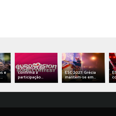
ESC 2027: EBU
as e
confirma a
ESC 2027: Grécia
E
..
participação...
mantém-se em...
c