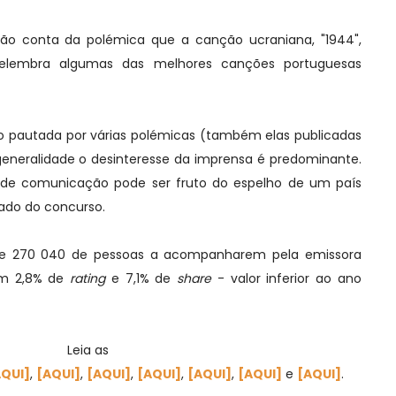
dão conta da polémica que a canção ucraniana, "1944",
relembra algumas das melhores canções portuguesas
do pautada por várias polémicas (também elas publicadas
generalidade o desinteresse da imprensa é predominante.
s de comunicação pode ser fruto do espelho de um país
ado do concurso.
eve 270 040 de pessoas a acompanharem pela emissora
em 2,8% de
rating
e 7,1% de
share
- valor inferior ao ano
Leia as
AQUI]
,
[AQUI]
,
[AQUI]
,
[AQUI]
,
[AQUI]
,
[AQUI]
e
[AQUI]
.