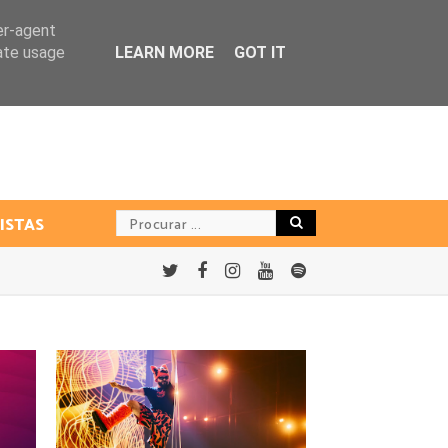
er-agent
rate usage
LEARN MORE
GOT IT
ISTAS