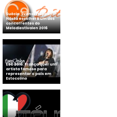
Suécia: Svenskttoppen
Nästa escolherá um dos
concorrentes do
Melodiestivalen 2016
ESC 2016: França quer um
artista famoso para
representar o país em
Estocolmo