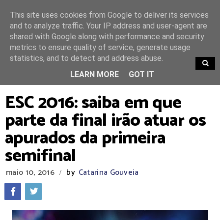
This site uses cookies from Google to deliver its services
and to analyze traffic. Your IP address and user-agent are
shared with Google along with performance and security
metrics to ensure quality of service, generate usage
statistics, and to detect and address abuse.
TRENDING
LEARN MORE
GOT IT
ESC 2016: saiba em que
parte da final irão atuar os
apurados da primeira
semifinal
maio 10, 2016
by
Catarina Gouveia
/