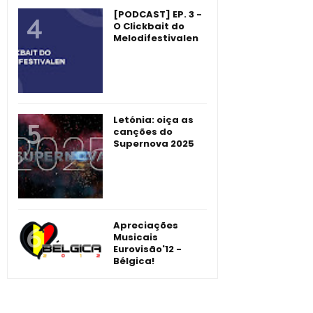
[PODCAST] EP. 3 -
O Clickbait do
Melodifestivalen
Letónia: oiça as
canções do
Supernova 2025
Apreciações
Musicais
Eurovisão'12 -
Bélgica!