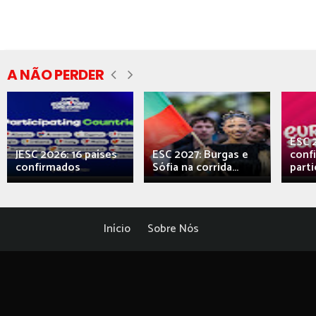
A NÃO PERDER
ESC 
JESC 2026: 16 países
ESC 2027: Burgas e
conf
confirmados
Sófia na corrida...
parti
Início
Sobre Nós