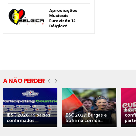
Apreciações
Musicais
Eurovisão'12 -
Bélgica!
A NÃO PERDER
ESC 
JESC 2026: 16 países
ESC 2027: Burgas e
conf
confirmados
Sófia na corrida...
parti