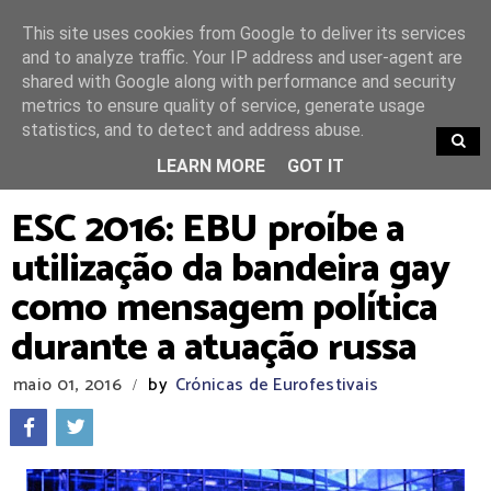
This site uses cookies from Google to deliver its services
and to analyze traffic. Your IP address and user-agent are
shared with Google along with performance and security
metrics to ensure quality of service, generate usage
statistics, and to detect and address abuse.
TRENDING
LEARN MORE
GOT IT
ESC 2016: EBU proíbe a
utilização da bandeira gay
como mensagem política
durante a atuação russa
maio 01, 2016
by
Crónicas de Eurofestivais
/