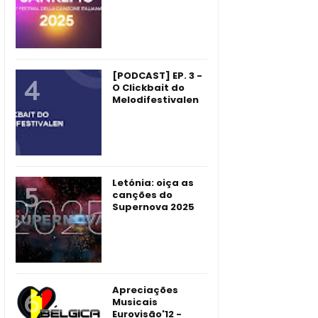
[PODCAST] EP. 3 -
O Clickbait do
Melodifestivalen
Letónia: oiça as
canções do
Supernova 2025
Apreciações
Musicais
Eurovisão'12 -