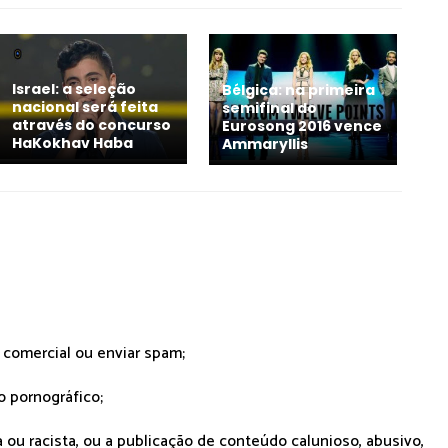
Israel: a seleção
Bélgica: na primeira
nacional será feita
semifinal do
através do concurso
Eurosong 2016 vence
HaKokhav Haba
Ammaryllis
r comercial ou enviar spam;
o pornográfico;
 ou racista, ou a publicação de conteúdo calunioso, abusivo,