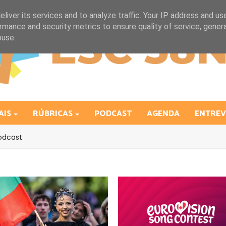
liver its services and to analyze traffic. Your IP address and us
rmance and security metrics to ensure quality of service, gene
buse.
AIS
RÚBRICAS
PODCAST
AGENDA
ENTREV
odcast