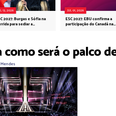
UL 13, 2026
JUL 01, 2026
C 2027: Burgas e Sófia na
ESC 2027: EBU confirma a
rrida para sediar a
participação do Canadá na
rovisão no próximo ano
Eurovisão do próximo ano
a como será o palco d
a Mendes