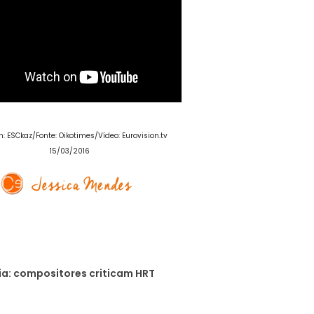
 ESCkaz/Fonte: Oikotimes/Vídeo: Eurovision.tv
15/03/2016
a: compositores criticam HRT