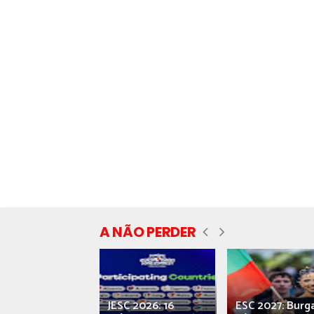
A NÃO PERDER
ecial] ‘Viva,
JESC 2026: 16
ESC 2027: Burg