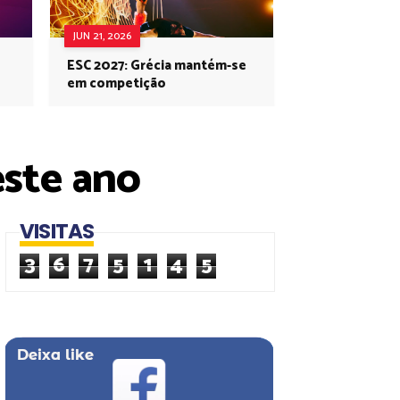
JUN 21, 2026
ESC 2027: Grécia mantém-se
em competição
este ano
VISITAS
3
6
7
5
1
4
5