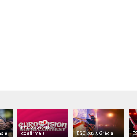
ESC 2027: EBU
as e
confirma a
ESC 2027: Grécia
E