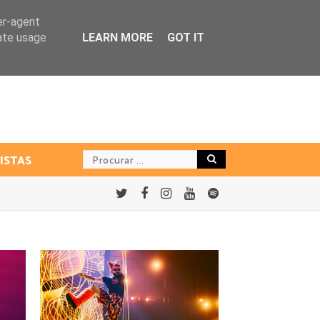
er-agent
rate usage
LEARN MORE
GOT IT
ISTAS