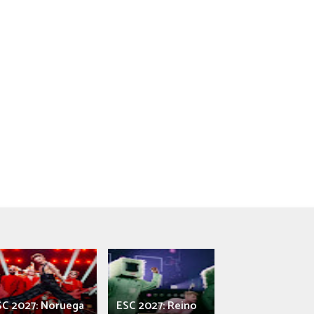
SC 2027: Noruega
ESC 2027: Reino
França: Alec e