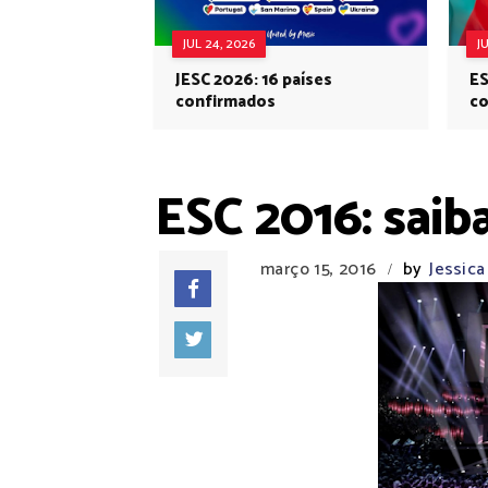
JUL 24, 2026
J
JESC 2026: 16 países
ES
confirmados
co
Eu
ESC 2016: saib
março 15, 2016
by
Jessic
/