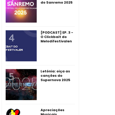
do Sanremo 2025
[PODCAST] EP. 3 -
O Clickbait do
Melodifestivalen
Letónia: oiça as
canções do
Supernova 2025
Apreciações
Musicais