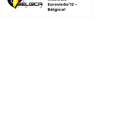
Eurovisão'12 -
Bélgica!