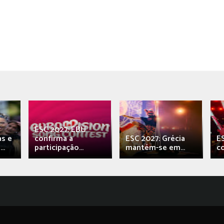
ESC 2027: EBU
as e
confirma a
ESC 2027: Grécia
E
..
participação...
mantém-se em...
c