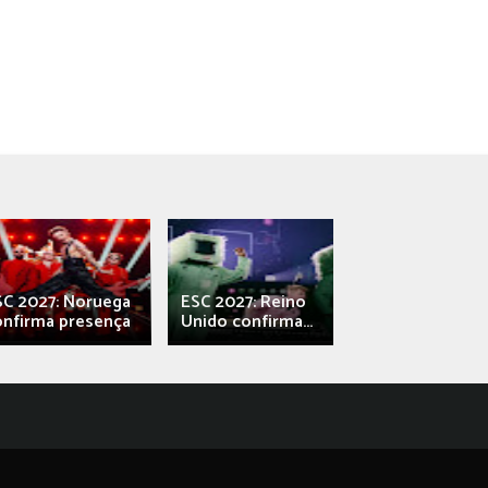
SC 2027: Noruega
ESC 2027: Reino
França: Alec e
onfirma presença
Unido confirma...
Qali" represen