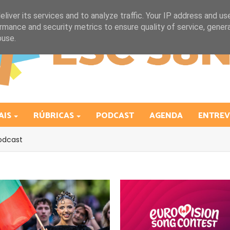
liver its services and to analyze traffic. Your IP address and us
rmance and security metrics to ensure quality of service, gene
buse.
AIS
RÚBRICAS
PODCAST
AGENDA
ENTREV
odcast