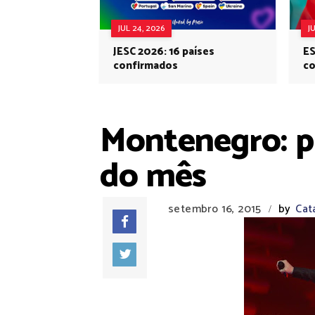
JUL 24, 2026
J
JESC 2026: 16 países
ES
confirmados
co
Eu
Montenegro: pa
do mês
setembro 16, 2015
by
Cat
/