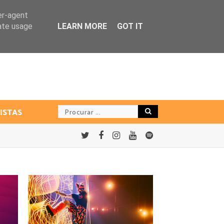
er-agent
rate usage
LEARN MORE
GOT IT
ISTAS