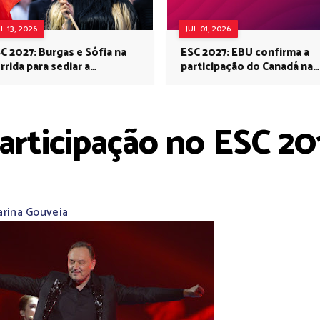
UL 13, 2026
JUL 01, 2026
C 2027: Burgas e Sófia na
ESC 2027: EBU confirma a
rrida para sediar a
participação do Canadá na
rovisão no próximo ano
Eurovisão do próximo ano
rticipação no ESC 201
arina Gouveia