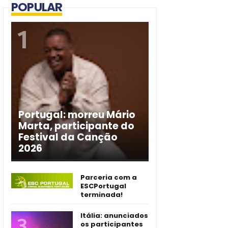
POPULAR
Portugal: morreu Mário
Marta, participante do
Festival da Canção
2026
Parceria com a
ESCPortugal
terminada!
Itália: anunciados
os participantes