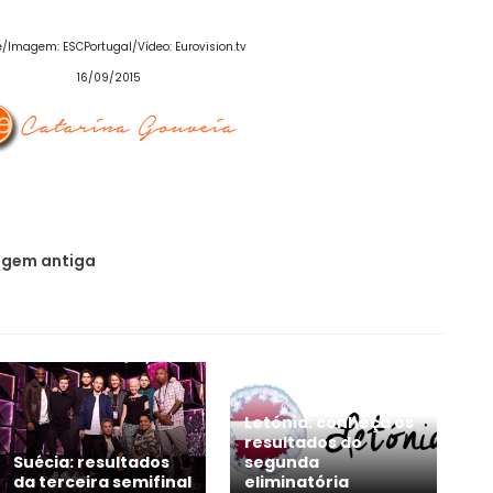
e/Imagem: ESCPortugal/Vídeo: Eurovision.tv
16/09/2015
gem antiga
Letónia: conheça os
resultados do
Suécia: resultados
segunda
da terceira semifinal
eliminatória