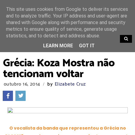
This site uses cookies from Google to deliver its services
and to analyze traffic. Your IP address and user-agent are
shared with Google along with performance and security
metrics to ensure quality of service, generate usage
statistics, and to detect and address abuse.
TRENDING
LEARN MORE
GOT IT
Grécia: Koza Mostra não
tencionam voltar
outubro 16, 2014
by
Elizabete Cruz
/
O vocalista da banda que representou a Grécia no