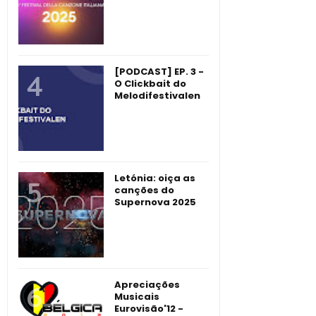
[PODCAST] EP. 3 -
O Clickbait do
Melodifestivalen
Letónia: oiça as
canções do
Supernova 2025
Apreciações
Musicais
Eurovisão'12 -