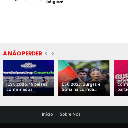
Bélgica!
A NÃO PERDER
ESC 
JESC 2026: 16 países
ESC 2027: Burgas e
conf
confirmados
Sófia na corrida...
parti
Início
Sobre Nós