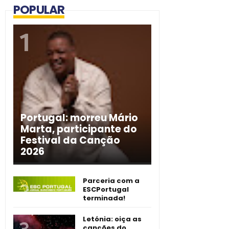
POPULAR
Portugal: morreu Mário
Marta, participante do
Festival da Canção
2026
Parceria com a
ESCPortugal
terminada!
Letónia: oiça as
canções do