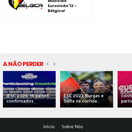
Musicais
Eurovisão'12 -
Bélgica!
A NÃO PERDER
ESC 
JESC 2026: 16 países
ESC 2027: Burgas e
conf
confirmados
Sófia na corrida...
parti
Início
Sobre Nós