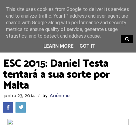
This site uses cookies from Google to deliver its services
and to analyze traffic. Your IP address and user-agent are
shared with Google along with performance and security
metrics to ensure quality of service, generate usage
statistics, and to detect and address abuse.
TRENDING
LEARN MORE
GOT IT
ESC 2015: Daniel Testa
tentará a sua sorte por
Malta
junho 23, 2014
by
Anónimo
/