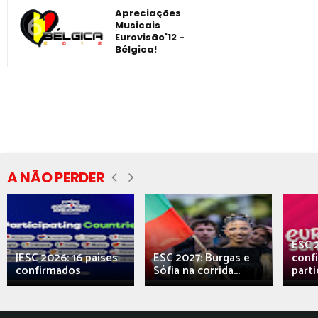
Apreciações
Musicais
Eurovisão'12 -
Bélgica!
A NÃO PERDER
ESC 
JESC 2026: 16 países
ESC 2027: Burgas e
conf
confirmados
Sófia na corrida...
parti