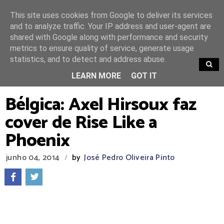
This site uses cookies from Google to deliver its services
and to analyze traffic. Your IP address and user-agent are
shared with Google along with performance and security
metrics to ensure quality of service, generate usage
statistics, and to detect and address abuse.
TRENDING
LEARN MORE
GOT IT
Bélgica: Axel Hirsoux faz
cover de Rise Like a
Phoenix
junho 04, 2014
by
José Pedro Oliveira Pinto
/