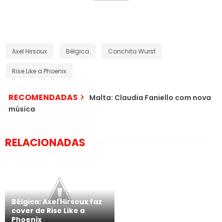
Axel Hirsoux
Bélgica
Conchita Wurst
Rise Like a Phoenix
RECOMENDADAS
Malta: Claudia Faniello com nova
música
RELACIONADAS
Bélgica: Axel Hirsoux faz
cover de Rise Like a
Phoenix