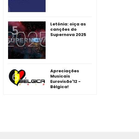
Letónia: oiça as
canções do
Supernova 2025
Apreciações
Musicais
Eurovisão'12 -
Bélgica!