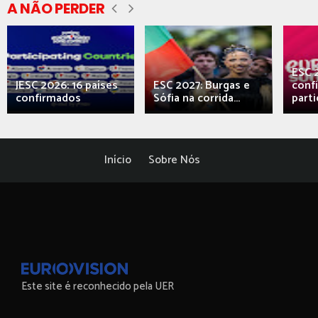
A NÃO PERDER
ESC 
JESC 2026: 16 países
ESC 2027: Burgas e
conf
confirmados
Sófia na corrida...
parti
Início
Sobre Nós
Este site é reconhecido pela UER