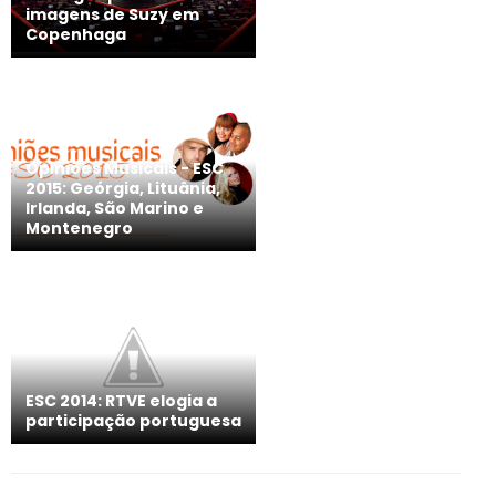
imagens de Suzy em
Copenhaga
Opiniões Musicais - ESC
2015: Geórgia, Lituânia,
Irlanda, São Marino e
Montenegro
ESC 2014: RTVE elogia a
participação portuguesa