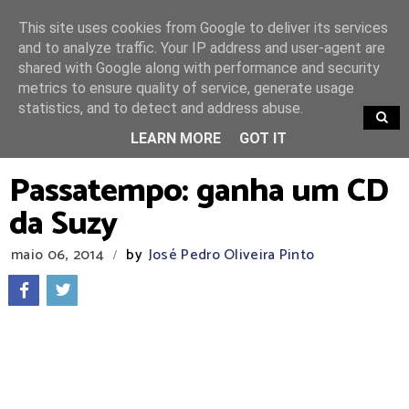
This site uses cookies from Google to deliver its services
and to analyze traffic. Your IP address and user-agent are
shared with Google along with performance and security
metrics to ensure quality of service, generate usage
statistics, and to detect and address abuse.
TRENDING
LEARN MORE
GOT IT
Passatempo: ganha um CD
da Suzy
maio 06, 2014
by
José Pedro Oliveira Pinto
/