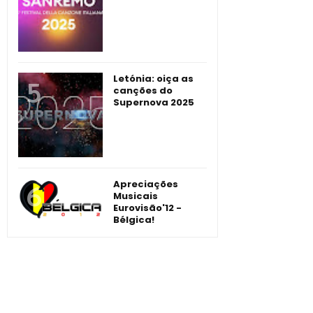
Letónia: oiça as
canções do
Supernova 2025
Apreciações
Musicais
Eurovisão'12 -
Bélgica!