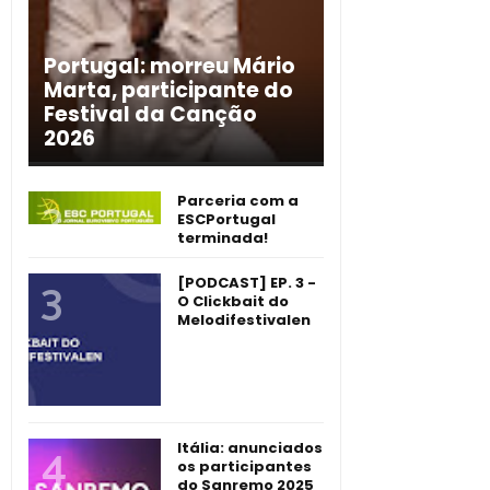
Portugal: morreu Mário
Marta, participante do
Festival da Canção
2026
Parceria com a
ESCPortugal
terminada!
[PODCAST] EP. 3 -
O Clickbait do
Melodifestivalen
Itália: anunciados
os participantes
do Sanremo 2025