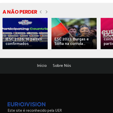
A NÃO PERDER
ESC 
JESC 2026: 16 países
ESC 2027: Burgas e
conf
confirmados
Sófia na corrida...
parti
Início
Sobre Nós
Este site é reconhecido pela UER