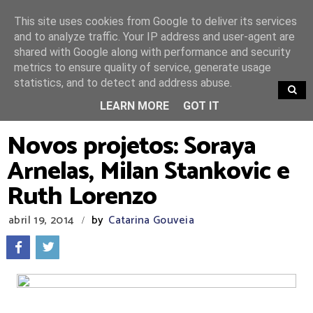
This site uses cookies from Google to deliver its services
and to analyze traffic. Your IP address and user-agent are
shared with Google along with performance and security
metrics to ensure quality of service, generate usage
statistics, and to detect and address abuse.
TRENDING
LEARN MORE
GOT IT
Novos projetos: Soraya
Arnelas, Milan Stankovic e
Ruth Lorenzo
abril 19, 2014
by
Catarina Gouveia
/