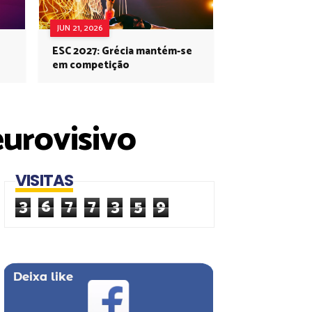
JUN 21, 2026
ESC 2027: Grécia mantém-se
em competição
urovisivo
VISITAS
3
6
7
7
3
5
9