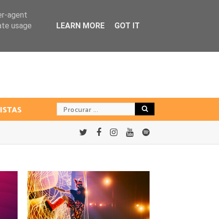
er-agent
rate usage
LEARN MORE
GOT IT
ISTAS