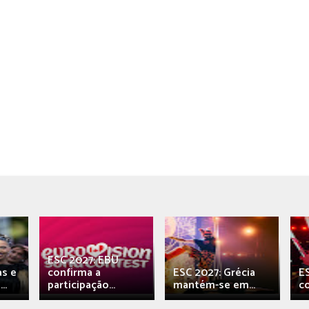
ESC 2027: EBU
as e
confirma a
ESC 2027: Grécia
E
..
participação...
mantém-se em...
c