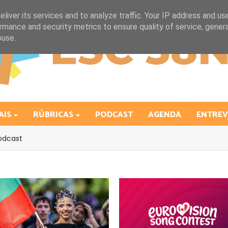
liver its services and to analyze traffic. Your IP address and us
rmance and security metrics to ensure quality of service, gene
buse.
AIS
RÚBRICAS
PODCAST
AGENDA
ENTREV
odcast