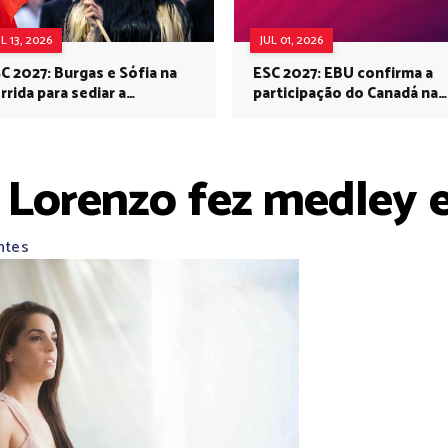
UL 13, 2026
JUL 01, 2026
C 2027: Burgas e Sófia na
ESC 2027: EBU confirma a
rrida para sediar a
participação do Canadá na
rovisão no próximo ano
Eurovisão do próximo ano
 Lorenzo fez medley e
ntes