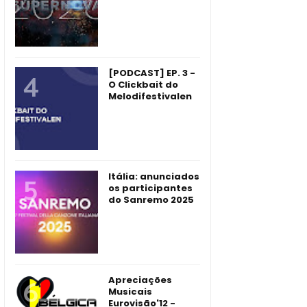
[PODCAST] EP. 3 -
O Clickbait do
Melodifestivalen
Itália: anunciados
os participantes
do Sanremo 2025
Apreciações
Musicais
Eurovisão'12 -