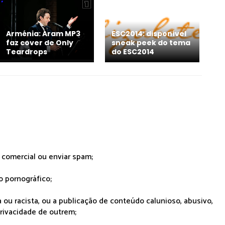
Arménia: Aram MP3
ESC2014: disponível
faz cover de Only
sneak peek do tema
Teardrops
do ESC2014
r comercial ou enviar spam;
o pornográfico;
 ou racista, ou a publicação de conteúdo calunioso, abusivo,
rivacidade de outrem;