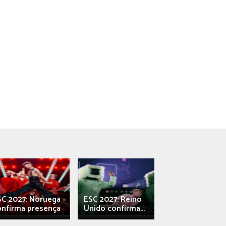
SC 2027: Noruega
ESC 2027: Reino
França: Alec e
onfirma presença
Unido confirma...
Qali" represen