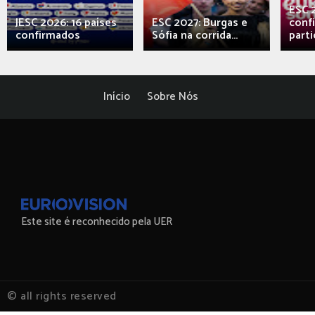
ESC 
JESC 2026: 16 países
ESC 2027: Burgas e
conf
confirmados
Sófia na corrida...
parti
Início
Sobre Nós
Este site é reconhecido pela UER
© all rights reserved