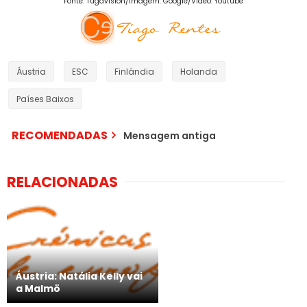
Fonte: Tugavision/Imagem: Google/Vídeo: Youtube
Áustria
ESC
Finlândia
Holanda
Países Baixos
RECOMENDADAS
Mensagem antiga
RELACIONADAS
Áustria: Natália Kelly vai
a Malmö