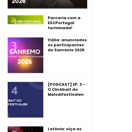
2026
Parceria com a
ESCPortugal
terminada!
Itália: anunciados
os participantes
do Sanremo 2025
[PODCAST] EP. 3 -
O Clickbait do
Melodifestivalen
Letónia: oiça as