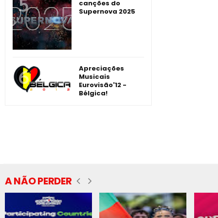
canções do
Supernova 2025
Apreciações
Musicais
Eurovisão'12 -
Bélgica!
A NÃO PERDER