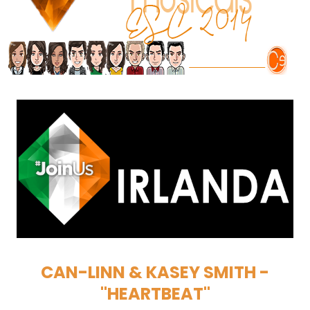
CAN-LINN & KASEY SMITH -
"HEARTBEAT"