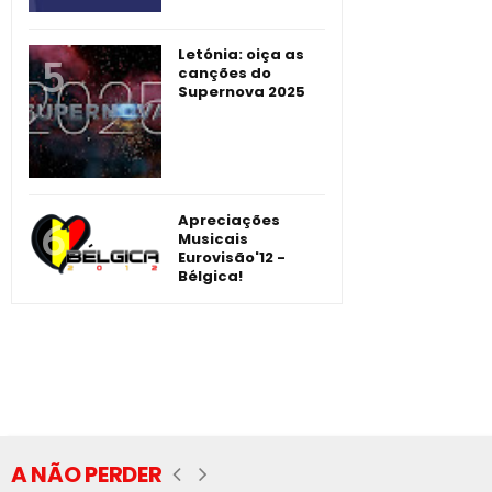
Letónia: oiça as
canções do
Supernova 2025
Apreciações
Musicais
Eurovisão'12 -
Bélgica!
A NÃO PERDER