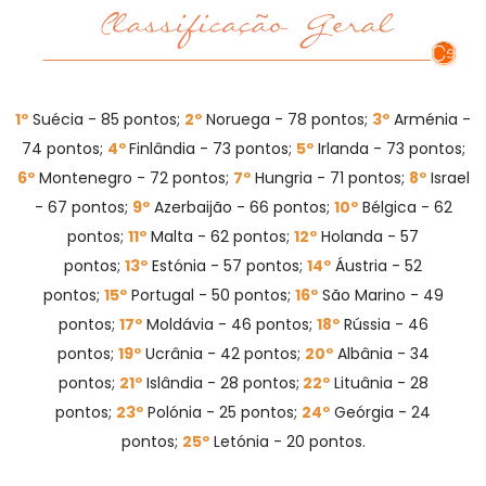
1º
Suécia - 85 pontos;
2º
Noruega - 78 pontos;
3º
Arménia -
74 pontos;
4º
Finlândia - 73 pontos;
5º
Irlanda - 73 pontos;
6º
Montenegro - 72 pontos;
7º
Hungria - 71 pontos;
8º
Israel
- 67 pontos;
9º
Azerbaijão - 66 pontos;
10º
Bélgica - 62
pontos;
11º
Malta - 62 pontos;
12º
Holanda - 57
pontos;
13º
Estónia - 57 pontos;
14º
Áustria - 52
pontos;
15º
Portugal - 50 pontos;
16º
São Marino - 49
pontos;
17º
Moldávia - 46 pontos;
18º
Rússia - 46
pontos;
19º
Ucrânia - 42 pontos;
20º
Albânia - 34
pontos;
21º
Islândia - 28 pontos;
22º
Lituânia - 28
pontos;
23º
Polónia - 25 pontos;
24º
Geórgia - 24
pontos;
25º
Letónia - 20 pontos.