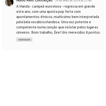
Nuno Reis Conceição
24 de abril de 2014 às 23:46
A Irlanda - campeã eurovisiva - regressa em grande
este ano, com uma aposta pop forte com
apontamentos étnicos, muitíssimo bem interpretada
pela bela vocalista irlandesa. Uma voz potente e
competente numa canção que irá lutar pelos lugares
cimeiros. Bom trabalho, Éire! Uns merecidos 8 pontos.
RESPONDER