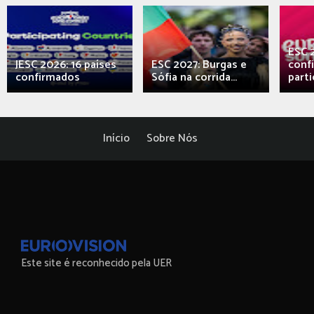
ESC 
JESC 2026: 16 países
ESC 2027: Burgas e
conf
confirmados
Sófia na corrida...
parti
Início
Sobre Nós
Este site é reconhecido pela UER