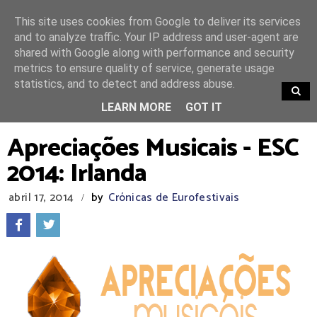
This site uses cookies from Google to deliver its services
and to analyze traffic. Your IP address and user-agent are
shared with Google along with performance and security
metrics to ensure quality of service, generate usage
statistics, and to detect and address abuse.
TRENDING
LEARN MORE
GOT IT
Apreciações Musicais - ESC
2014: Irlanda
abril 17, 2014
by
Crónicas de Eurofestivais
/