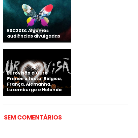
ESC2013: Algumas
audiências divulgadas
Eurovisão d'Ouro -
Primeiro texto: Bélgica,
França, Alemanha,
Luxemburgo e Holanda
SEM COMENTÁRIOS