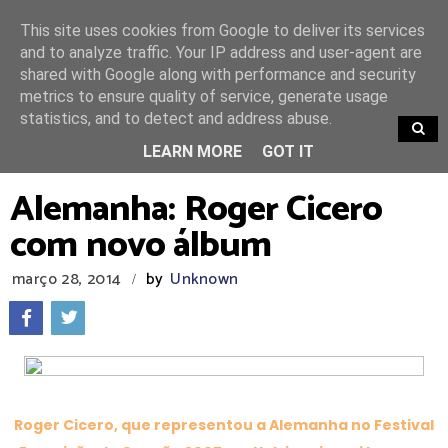
This site uses cookies from Google to deliver its services
and to analyze traffic. Your IP address and user-agent are
shared with Google along with performance and security
metrics to ensure quality of service, generate usage
statistics, and to detect and address abuse.
TRENDING
LEARN MORE
GOT IT
Alemanha: Roger Cicero
com novo álbum
março 28, 2014
by
Unknown
/
Roger Cicero, que representou a Alemanha no Festival