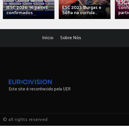
ESC 
JESC 2026: 16 países
ESC 2027: Burgas e
conf
confirmados
Sófia na corrida...
parti
Início
Sobre Nós
Este site é reconhecido pela UER
© all rights reserved