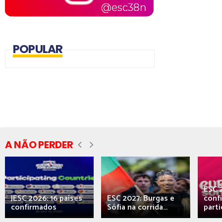
POPULAR
A NÃO PERDER
ESC 
JESC 2026: 16 países
ESC 2027: Burgas e
conf
confirmados
Sófia na corrida...
parti