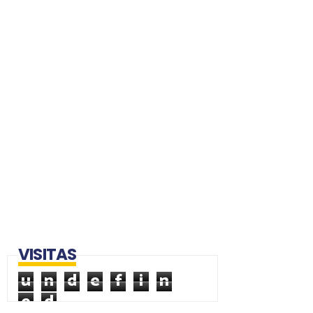
VISITAS
u
n
d
e
f
i
n
e
d