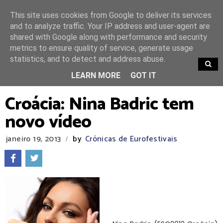
This site uses cookies from Google to deliver its services
and to analyze traffic. Your IP address and user-agent are
shared with Google along with performance and security
metrics to ensure quality of service, generate usage
statistics, and to detect and address abuse.
TRENDING
LEARN MORE
GOT IT
Croácia: Nina Badric tem
novo vídeo
janeiro 19, 2013
by
Crónicas de Eurofestivais
/