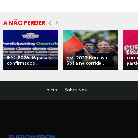
A NÃO PERDER
ESC 
JESC 2026: 16 países
ESC 2027: Burgas e
conf
confirmados
Sófia na corrida...
parti
Início
Sobre Nós