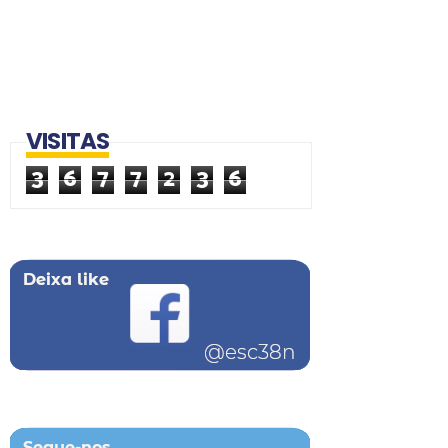
VISITAS
3
6
7
7
2
3
6