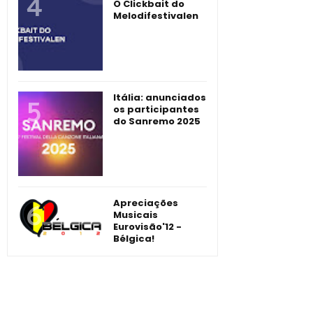
O Clickbait do
Melodifestivalen
Itália: anunciados
os participantes
do Sanremo 2025
Apreciações
Musicais
Eurovisão'12 -
Bélgica!