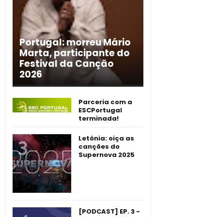
Portugal: morreu Mário
Marta, participante do
Festival da Canção
2026
Parceria com a
ESCPortugal
terminada!
Letónia: oiça as
canções do
Supernova 2025
[PODCAST] EP. 3 -