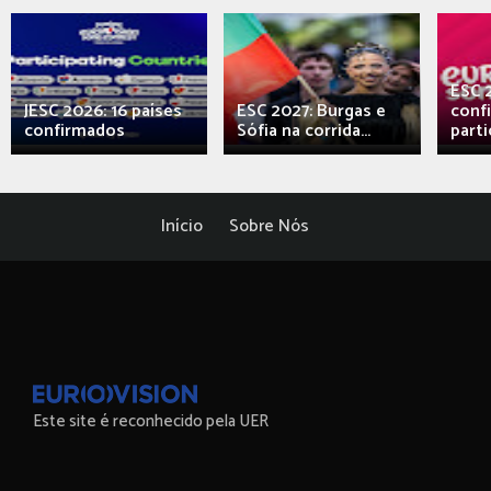
ESC 
JESC 2026: 16 países
ESC 2027: Burgas e
conf
confirmados
Sófia na corrida...
parti
Início
Sobre Nós
Este site é reconhecido pela UER