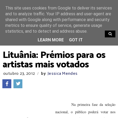
This site uses cookies from Google to deliver its services
and to analyze traffic. Your IP address and user-agent are
shared with Google along with performance and security
metrics to ensure quality of service, generate usage
statistics, and to detect and address abuse.
TRENDING
LEARN MORE
GOT IT
Lituânia: Prémios para os
artistas mais votados
outubro 23, 2012
by
Jessica Mendes
/
Na primeira fase da seleção
nacional, o público poderá votar nos