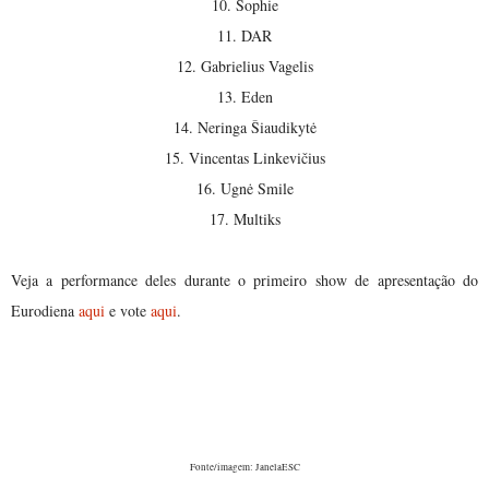
10. Sophie
11. DAR
12. Gabrielius Vagelis
13. Eden
14. Neringa Šiaudikytė
15. Vincentas Linkevičius
16. Ugnė Smile
17. Multiks
Veja a performance deles durante o primeiro show de apresentação do
Eurodiena
aqui
e vote
aqui
.
Fonte/imagem: JanelaESC