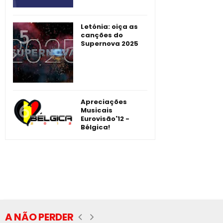
Letónia: oiça as
canções do
Supernova 2025
Apreciações
Musicais
Eurovisão'12 -
Bélgica!
A NÃO PERDER