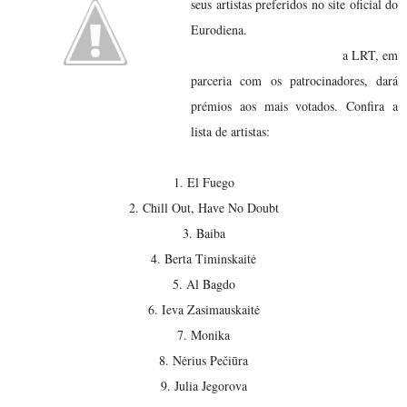
seus artistas preferidos no site oficial do
Apesar desta primeira
Eurodiena.
etapa não ser eliminatória,
a LRT, em
parceria com os patrocinadores, dará
prémios aos mais votados. Confira a
lista de artistas:
1. El Fuego
2. Chill Out, Have No Doubt
3. Baiba
4. Berta Timinskaitė
5. Al Bagdo
6. Ieva Zasimauskaitė
7. Monika
8. Nėrius Pečiūra
9. Julia Jegorova