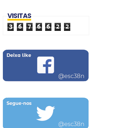
VISITAS
3
6
7
6
6
2
2