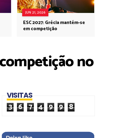
JUN 21, 2026
ESC 2027: Grécia mantém-se
em competição
m competição no
VISITAS
3
6
7
4
9
9
8