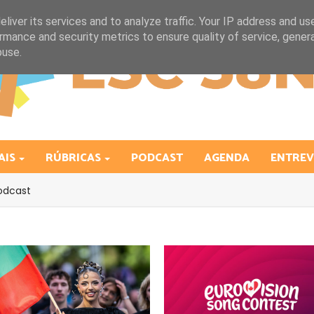
liver its services and to analyze traffic. Your IP address and us
rmance and security metrics to ensure quality of service, gene
buse.
AIS
RÚBRICAS
PODCAST
AGENDA
ENTREV
odcast