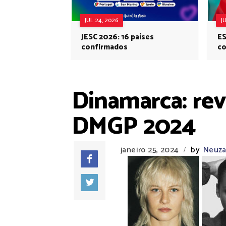
JUL 24, 2026
J
JESC 2026: 16 países
ES
confirmados
co
Eu
Dinamarca: rev
DMGP 2024
janeiro 25, 2024
by
Neuza 
/