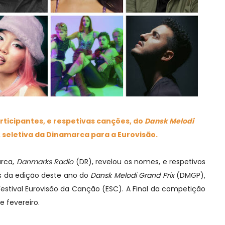
rticipantes, e respetivas canções, do
Dansk Melodi
, seletiva da Dinamarca para a Eurovisão.
arca,
Danmarks Radio
(DR), revelou os nomes, e respetivos
es da edição deste ano do
D
ansk Melodi Grand Prix
(DMGP),
 Festival Eurovisão da Canção (ESC). A Final da competição
e fevereiro.