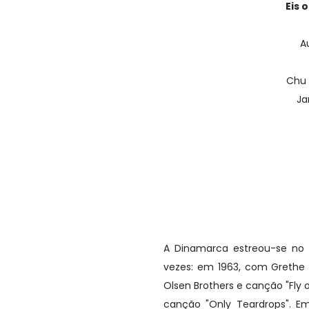
Eis 
A
Chu 
Ja
A Dinamarca estreou-se no 
vezes: em 1963, com Grethe
Olsen Brothers e canção "Fly 
canção "Only Teardrops". E