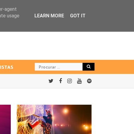
er-agent
rate usage
LEARN MORE
GOT IT
ISTAS