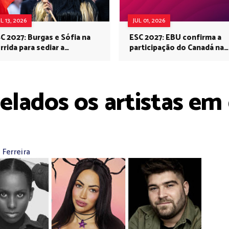
UL 13, 2026
JUL 01, 2026
C 2027: Burgas e Sófia na
ESC 2027: EBU confirma a
rrida para sediar a
participação do Canadá na
rovisão no próximo ano
Eurovisão do próximo ano
elados os artistas e
Ferreira