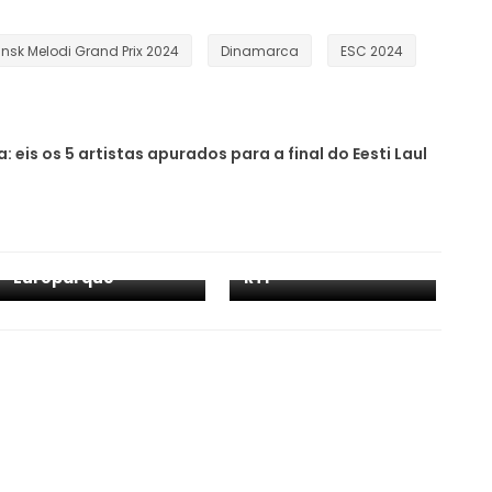
nsk Melodi Grand Prix 2024
Dinamarca
ESC 2024
a: eis os 5 artistas apurados para a final do Eesti Laul
ESC 2018: quatro
ESC 2018: equipa da
cidades recebem
RTP visita o
visitas técnicas da
Europarque
RTP