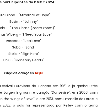
os participantes do DMGP 2024:
ura Dione - "Mirrorball of Hope"
Basim - "Johnny"
chu - "The Chase (Zoom zoom)"
nus Wiberg - "I Need Your Love"
RoseeLu - "Real Love"
Saba - "Sand"
Stella - "Sign Here"
Ublu - "Planetary Hearts"
Oiça as canções
AQUI
Festival Eurovisão da Canção em 1961 e já ganhou três
 e Jorgen Ingmann e canção "Dansevise", em 2000, com
on the Wings of Love", e em 2013, com Emmelie de Forest e
m 2023, o país foi representado por Reiley com o tema