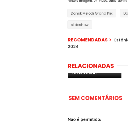
Fonte e Imagem: DR
/
Vídeo: Eurovision.tv
Dansk Melodi Grand Prix
Da
slideshow
RECOMENDADAS
Estóni
2024
ESC 2018: como foi a
primeira reunião
RELACIONADAS
com o grupo de
referência?
SEM COMENTÁRIOS
Não é permitido: