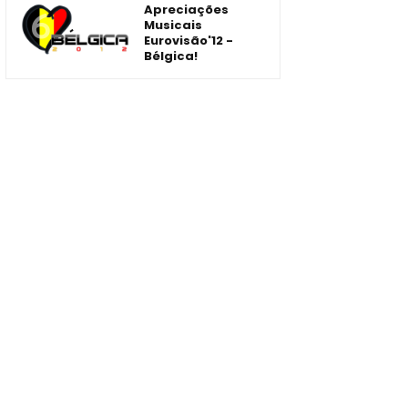
Apreciações
Musicais
Eurovisão'12 -
Bélgica!