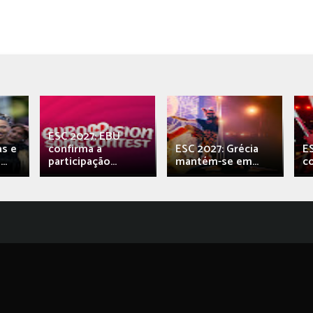
ESC 2027: EBU
as e
confirma a
ESC 2027: Grécia
E
..
participação...
mantém-se em...
c