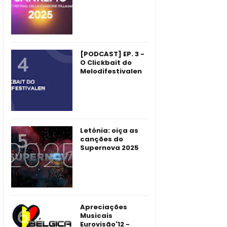
[PODCAST] EP. 3 -
O Clickbait do
Melodifestivalen
Letónia: oiça as
canções do
Supernova 2025
Apreciações
Musicais
Eurovisão'12 -