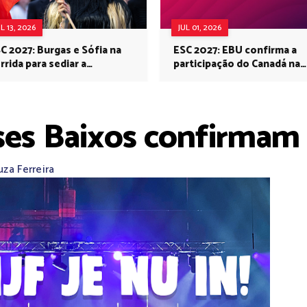
UL 13, 2026
JUL 01, 2026
C 2027: Burgas e Sófia na
ESC 2027: EBU confirma a
rrida para sediar a
participação do Canadá na
rovisão no próximo ano
Eurovisão do próximo ano
ses Baixos confirmam 
za Ferreira