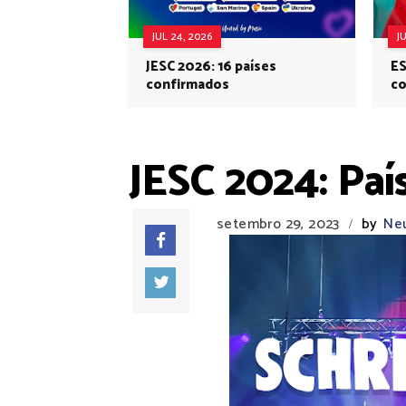
JUL 24, 2026
J
JESC 2026: 16 países
ES
confirmados
co
Eu
JESC 2024: Paí
setembro 29, 2023
by
Neu
/