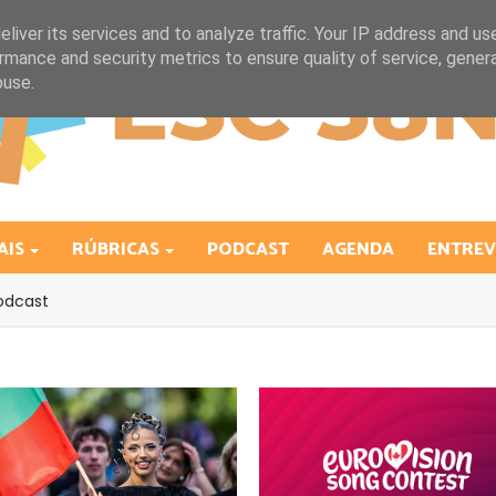
liver its services and to analyze traffic. Your IP address and us
rmance and security metrics to ensure quality of service, gene
buse.
AIS
RÚBRICAS
PODCAST
AGENDA
ENTREV
odcast