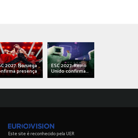
SC 2027: Noruega
ESC 2027: Reino
França: Alec e
onfirma presença
Unido confirma...
Qali" represen
Este site é reconhecido pela UER