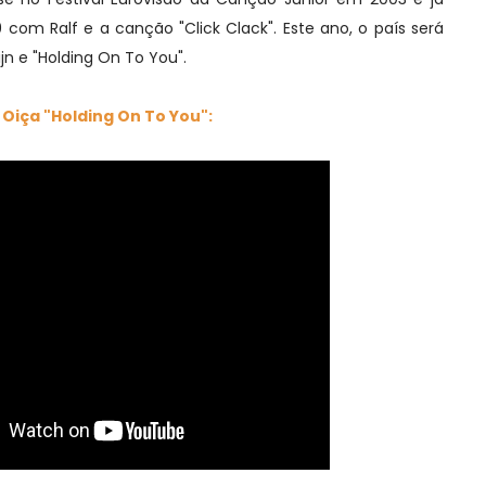
om Ralf e a canção "Click Clack". Este ano, o país será
n e "Holding On To You".
Oiça "Holding On To You":