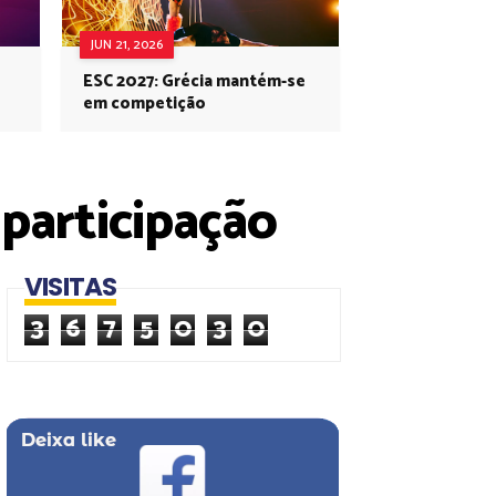
JUN 21, 2026
ESC 2027: Grécia mantém-se
em competição
participação
VISITAS
3
6
7
5
0
3
0