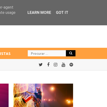
er-agent
rate usage
LEARN MORE
GOT IT
ISTAS