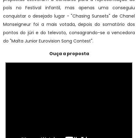
país no Festival infantil, mas apenas uma conseguiu
conquistar o desejado lugar - "Chasing Sunsets" de Chanel
Monseigneur foi a mais votada, depois do somatório dos
pontos do júri e do televoto, consagrando-se a vencedora
do "Malta Junior Eurovision Song Contest".
Ouça a proposta