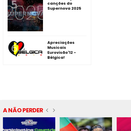
canções do
Supernova 2025
Apreciações
Musicais
Eurovisão'12 -
Bélgica!
A NÃO PERDER