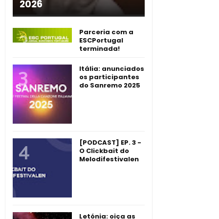
2026
Parceria com a
ESCPortugal
terminada!
Itália: anunciados
os participantes
do Sanremo 2025
[PODCAST] EP. 3 -
O Clickbait do
Melodifestivalen
Letónia: oiça as