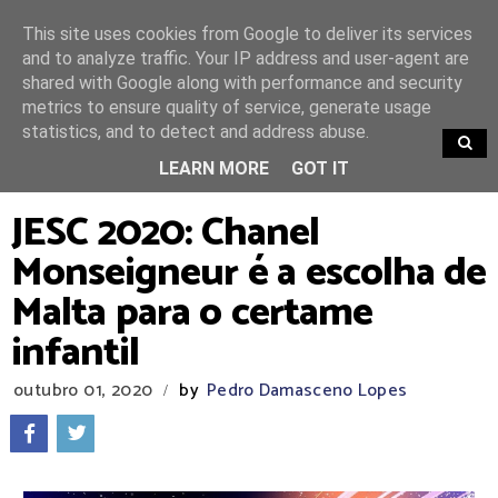
This site uses cookies from Google to deliver its services
and to analyze traffic. Your IP address and user-agent are
shared with Google along with performance and security
metrics to ensure quality of service, generate usage
statistics, and to detect and address abuse.
TRENDING
LEARN MORE
GOT IT
JESC 2020: Chanel
Monseigneur é a escolha de
Malta para o certame
infantil
outubro 01, 2020
by
Pedro Damasceno Lopes
/