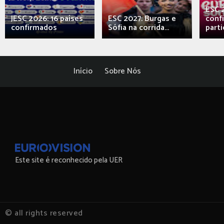
ESC 
JESC 2026: 16 países
ESC 2027: Burgas e
conf
confirmados
Sófia na corrida...
parti
Início
Sobre Nós
Este site é reconhecido pela UER
© all rights reserved