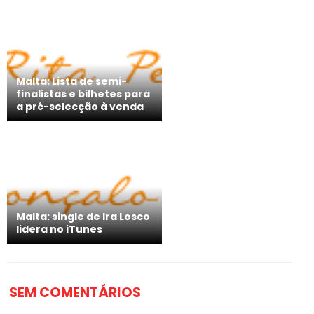
Malta: Lista de semi-
finalistas e bilhetes para
a pré-selecção à venda
Malta: single de Ira Losco
lidera no iTunes
SEM COMENTÁRIOS