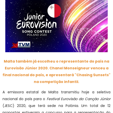
Malta também já escolheu o representante do país na
Eurovisão Júnior 2020. Chanel Monseigneur venceu a
final nacional do país, e apresentará "Chasing Sunsets"
na competição infantil.
A emissora estatal de Malta transmitiu hoje a seletiva
nacional do país para o
Festival Eurovisão da Canção Júnior
(JESC) 2020, que terá sede na Polónia. Um total de 12
propostas estiveram a concurso para a representação do