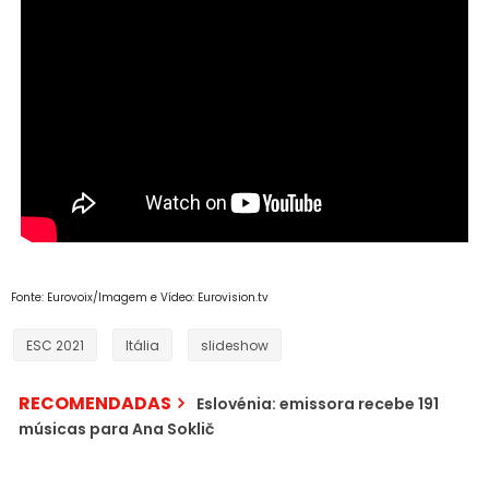
Fonte: Eurovoix/Imagem e Vídeo: Eurovision.tv
ESC 2021
Itália
slideshow
RECOMENDADAS
Eslovénia: emissora recebe 191
músicas para Ana Soklič
São Marino: revelada a