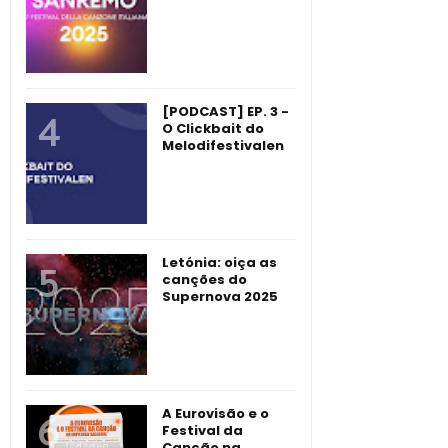
[PODCAST] EP. 3 -
O Clickbait do
Melodifestivalen
Letónia: oiça as
canções do
Supernova 2025
A Eurovisão e o
Festival da
Canção na