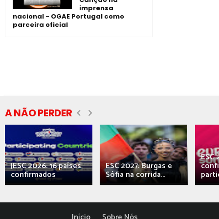
imprensa
nacional - OGAE Portugal como
parceira oficial
A NÃO PERDER
ESC 
JESC 2026: 16 países
ESC 2027: Burgas e
conf
confirmados
Sófia na corrida...
parti
Início
Sobre Nós