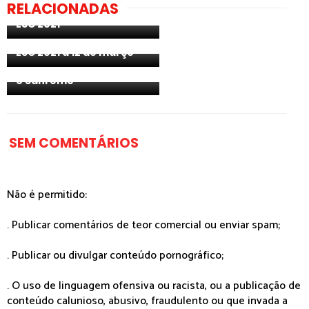
RELACIONADAS
música de Senhit para o
ESC 2021
Polónia: país revela
representante para o
ESC 2021 a 12 de março
Itália: Måneskin vencem
o Sanremo
SEM COMENTÁRIOS
Não é permitido:
. Publicar comentários de teor comercial ou enviar spam;
. Publicar ou divulgar conteúdo pornográfico;
. O uso de linguagem ofensiva ou racista, ou a publicação de
conteúdo calunioso, abusivo, fraudulento ou que invada a