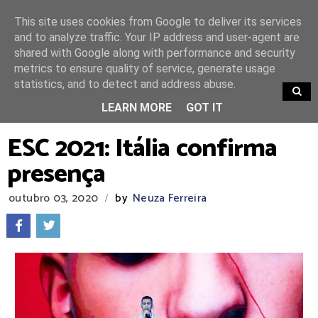
This site uses cookies from Google to deliver its services
and to analyze traffic. Your IP address and user-agent are
shared with Google along with performance and security
metrics to ensure quality of service, generate usage
statistics, and to detect and address abuse.
TRENDING
LEARN MORE
GOT IT
ESC 2021: Itália confirma
presença
outubro 03, 2020
by
Neuza Ferreira
/