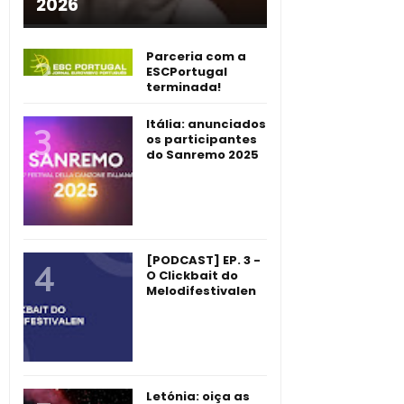
2026
Parceria com a
ESCPortugal
terminada!
Itália: anunciados
os participantes
do Sanremo 2025
[PODCAST] EP. 3 -
O Clickbait do
Melodifestivalen
Letónia: oiça as