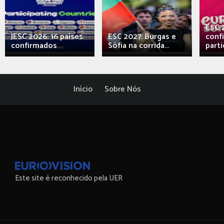
ESC 
JESC 2026: 16 países
ESC 2027: Burgas e
conf
confirmados
Sófia na corrida...
parti
Início
Sobre Nós
Este site é reconhecido pela UER