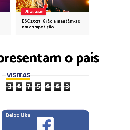
JUN 21, 2026
ESC 2027: Grécia mantém-se
em competição
epresentam o país
VISITAS
3
6
7
5
6
6
3