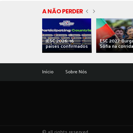
A NÃO PERDER
ecial] ‘Viva,
JESC 2026: 16
ESC 2027: Burg
ova’: o caos...
países confirmados
Sófia na corrida.
Início
Sobre Nós
© all rights reserved