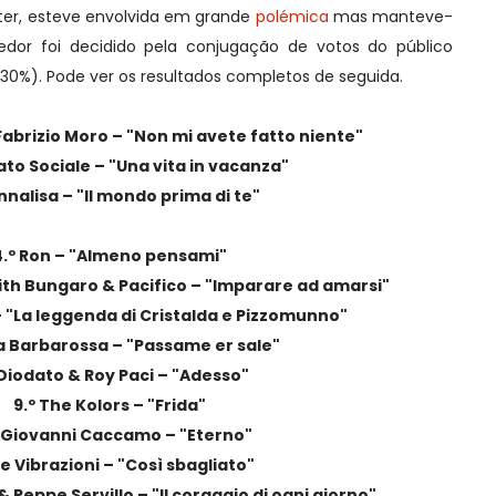
ter,
esteve envolvida em grande
polémica
mas manteve-
dor foi decidido pela conjugação de votos do público
(30%). Pode ver os resultados completos de seguida.
Fabrizio Moro – "Non mi avete fatto niente"
tato Sociale – "Una vita in vacanza"
Annalisa – "Il mondo prima di te"
4.º Ron – "Almeno pensami"
with Bungaro & Pacifico – "Imparare ad amarsi"
– "La leggenda di Cristalda e Pizzomunno"
ca Barbarossa – "Passame er sale"
 Diodato & Roy Paci – "Adesso"
9.º The Kolors – "Frida"
º Giovanni Caccamo – "Eterno"
 Le Vibrazioni – "Così sbagliato"
 & Peppe Servillo – "Il coraggio di ogni giorno"