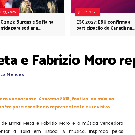
UL 13, 2026
JUL 01, 2026
C 2027: Burgas e Sófia na
ESC 2027: EBU confirma a
rrida para sediar a
participação do Canadá na
rovisão no próximo ano
Eurovisão do próximo ano
Meta e Fabrizio Moro r
ica Mendes
 Moro venceram o
Sanremo
2018, festival de música
mbém para escolher o representante eurovisivo.
" de
Ermal Meta e Fabrizio Moro
é a música vencedora
tar a Itália em Lisboa. A música, inspirada pelos