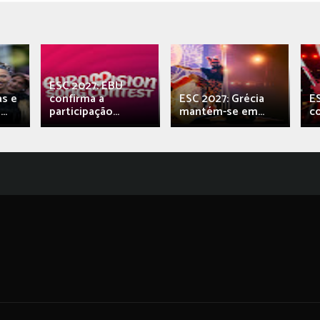
ESC 2027: EBU
as e
confirma a
ESC 2027: Grécia
E
..
participação...
mantém-se em...
c