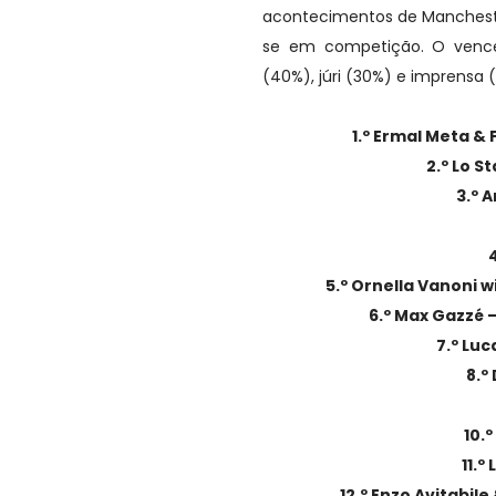
acontecimentos de Manches
se em competição.
O vence
(40%), júri (30%) e imprensa 
1.º Ermal Meta & 
2.º Lo S
3.º 
5.º Ornella Vanoni 
6.º Max Gazzé 
7.º Lu
8.º
10.
11.º
12.º Enzo Avitabile