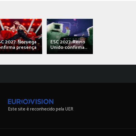
SC 2027: Noruega
ESC 2027: Reino
França: Alec e
onfirma presença
Unido confirma...
Qali" represen
Este site é reconhecido pela UER