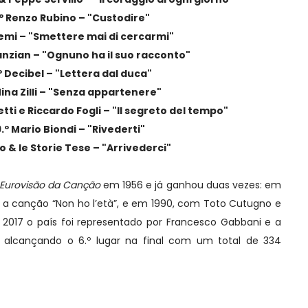
.º Renzo Rubino – "Custodire"
oemi – "Smettere mai di cercarmi"
anzian – "Ognuno ha il suo racconto"
º Decibel – "Lettera dal duca"
Nina Zilli – "Senza appartenere"
tti e Riccardo Fogli – "Il segreto del tempo"
9.º Mario Biondi – "Rivederti"
io & le Storie Tese – "Arrivederci"
l Eurovisão da Canção
em 1956 e já ganhou duas vezes: em
 e a canção “Non ho l’età”, e em 1990, com Toto Cutugno e
 2017 o país foi representado por Francesco Gabbani e a
, alcançando o 6.º lugar na final com um total de 334