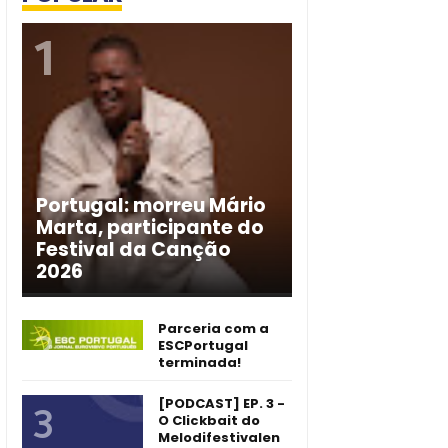
Portugal: morreu Mário
Marta, participante do
Festival da Canção
2026
Parceria com a
ESCPortugal
terminada!
[PODCAST] EP. 3 -
O Clickbait do
Melodifestivalen