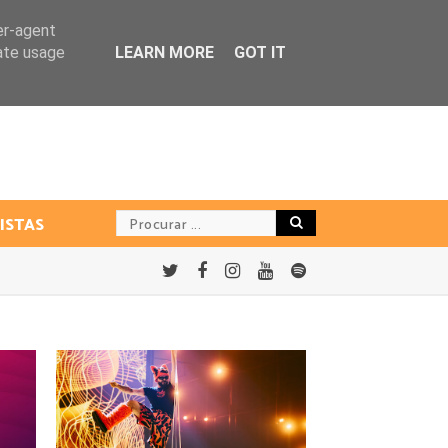
er-agent
rate usage
LEARN MORE
GOT IT
ISTAS