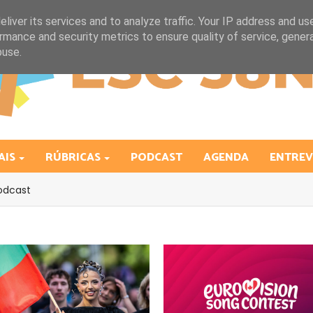
liver its services and to analyze traffic. Your IP address and us
rmance and security metrics to ensure quality of service, gene
buse.
AIS
RÚBRICAS
PODCAST
AGENDA
ENTREV
odcast