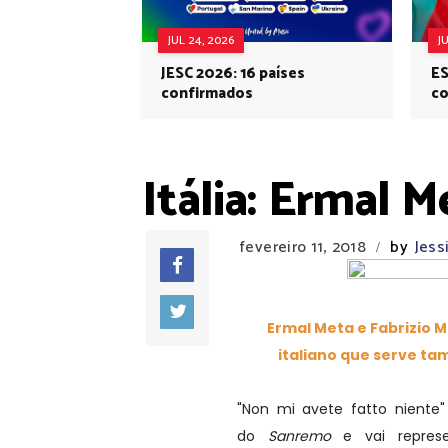
JUL 24, 2026
J
JESC 2026: 16 países
ES
confirmados
co
Eu
Itália: Ermal 
fevereiro 11, 2018
by
Jess
/
Ermal Meta e Fabrizio
italiano que serve ta
"Non mi avete fatto niente
do
Sanremo
e vai represen