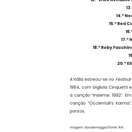
13
14.º N
15.º Red C
16.
17.º 
18.º Roby Facchine
1
20.º El
A Itália estreou-se no
Festiva
1964, com Gigliola Cinquetti
a canção “Insieme: 1992”. Em
canção “Occientali’s Karma”
pontos.
Imagem:
davidemaggio
/Fonte: RAI