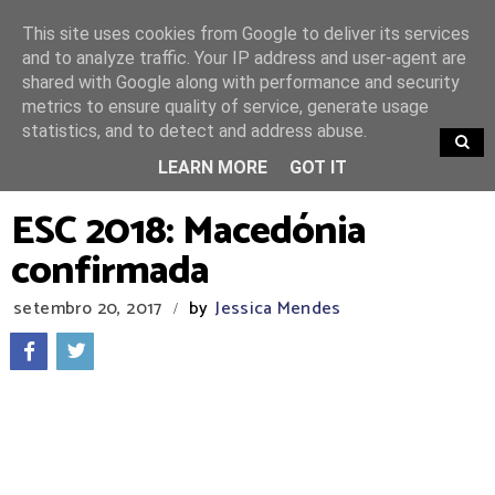
This site uses cookies from Google to deliver its services
and to analyze traffic. Your IP address and user-agent are
shared with Google along with performance and security
metrics to ensure quality of service, generate usage
statistics, and to detect and address abuse.
TRENDING
LEARN MORE
GOT IT
ESC 2018: Macedónia
confirmada
setembro 20, 2017
by
Jessica Mendes
/