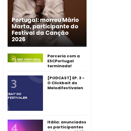
Portugal: morreu Mário
Marta, participante do
Festival da Canção
2026
Parceria com a
ESCPortugal
terminada!
[PODCAST] EP. 3 -
O Clickbait do
Melodifestivalen
Itália: anunciados
os participantes