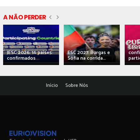
A NÃO PERDER
ESC 
JESC 2026: 16 países
ESC 2027: Burgas e
conf
confirmados
Sófia na corrida...
parti
Início
Sobre Nós