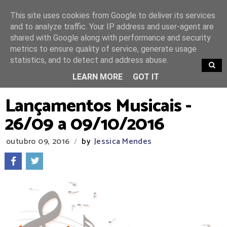
This site uses cookies from Google to deliver its services
and to analyze traffic. Your IP address and user-agent are
shared with Google along with performance and security
metrics to ensure quality of service, generate usage
statistics, and to detect and address abuse.
TRENDING
LEARN MORE
GOT IT
Lançamentos Musicais -
26/09 a 09/10/2016
outubro 09, 2016
by
Jessica Mendes
/