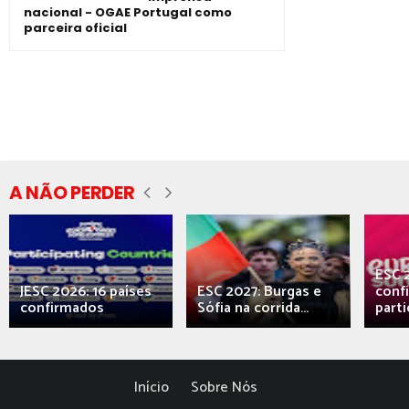
nacional - OGAE Portugal como
parceira oficial
A NÃO PERDER
ESC 
JESC 2026: 16 países
ESC 2027: Burgas e
conf
confirmados
Sófia na corrida...
parti
Início
Sobre Nós