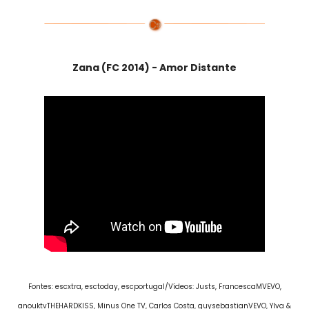
Zana (FC 2014) - Amor Distante
Fontes:
escxtra, esctoday, escportugal/Vídeos:
Justs, FrancescaMVEVO,
anouktvTHEHARDKISS, Minus One TV, Carlos Costa, guysebastianVEVO, Ylva &