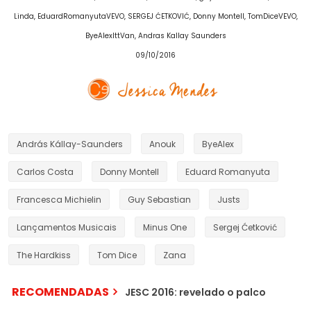
Linda, EduardRomanyutaVEVO, SERGEJ ĆETKOVIĆ, Donny Montell, TomDiceVEVO,
ByeAlexIttVan, Andras Kallay Saunders
09/10/2016
András Kállay-Saunders
Anouk
ByeAlex
Carlos Costa
Donny Montell
Eduard Romanyuta
Francesca Michielin
Guy Sebastian
Justs
Lançamentos Musicais
Minus One
Sergej Ćetković
The Hardkiss
Tom Dice
Zana
RECOMENDADAS
JESC 2016: revelado o palco