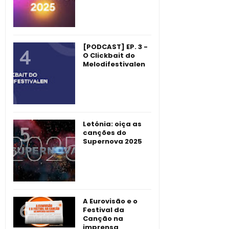
[PODCAST] EP. 3 -
O Clickbait do
Melodifestivalen
Letónia: oiça as
canções do
Supernova 2025
A Eurovisão e o
Festival da
Canção na
imprensa