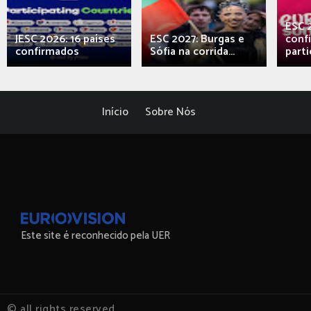
ESC 
JESC 2026: 16 países
ESC 2027: Burgas e
conf
confirmados
Sófia na corrida...
parti
Início
Sobre Nós
Este site é reconhecido pela UER
© all rights reserved