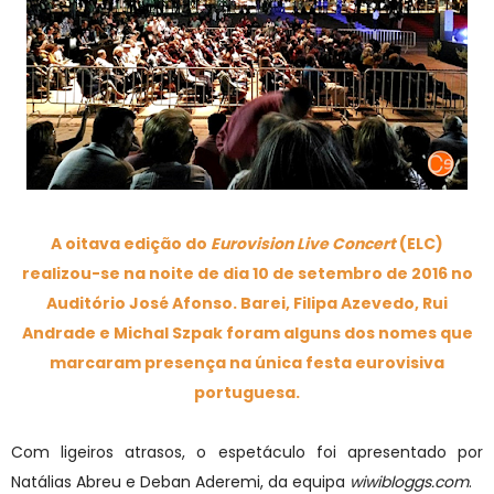
A oitava edição do
Eurovision Live Concert
(ELC)
realizou-se na noite de dia 10 de setembro de 2016 no
Auditório José Afonso. Barei, Filipa Azevedo, Rui
Andrade e Michal Szpak foram alguns dos nomes que
marcaram presença na única festa eurovisiva
portuguesa.
Com ligeiros atrasos, o espetáculo foi apresentado por
Natálias Abreu e Deban Aderemi, da equipa
wiwibloggs.com
.