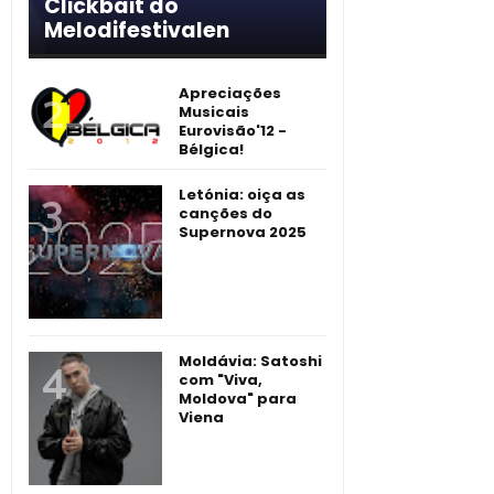
Clickbait do
Melodifestivalen
Apreciações
Musicais
Eurovisão'12 -
Bélgica!
Letónia: oiça as
canções do
Supernova 2025
Moldávia: Satoshi
com "Viva,
Moldova" para
Viena